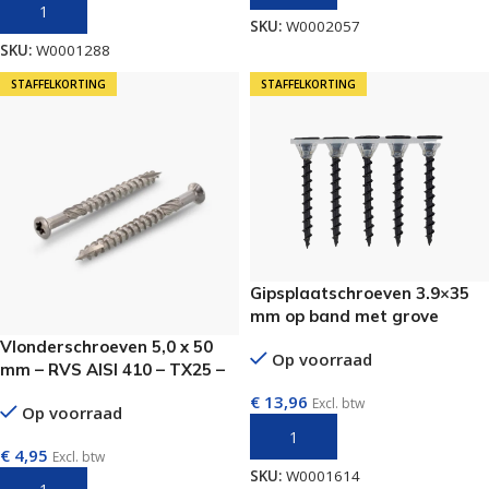
TOEVOEGEN AAN WINKELWAGEN
SKU:
W0002057
SKU:
W0001288
STAFFELKORTING
STAFFELKORTING
Gipsplaatschroeven 3.9×35
mm op band met grove
draad – 1000 stuks per doos
Vlonderschroeven 5,0 x 50
Op voorraad
mm – RVS AISI 410 – TX25 –
100 stuks
€
13,96
Excl. btw
Op voorraad
TOEVOEGEN AAN WINKELWAGEN
€
4,95
Excl. btw
SKU:
W0001614