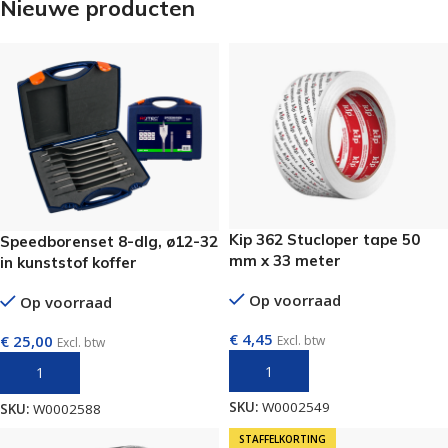
Nieuwe producten
Kip 362 Stucloper tape 50
Speedborenset 8-dlg, ø12-32
mm x 33 meter
in kunststof koffer
Op voorraad
Op voorraad
€
4,45
€
25,00
Excl. btw
Excl. btw
TOEVOEGEN AAN WINKELWAGEN
TOEVOEGEN AAN WINKELWAGEN
SKU:
W0002549
SKU:
W0002588
STAFFELKORTING