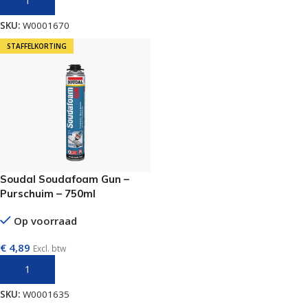
TOEVOEGEN AAN WINKELWAGEN
SKU:
W0001670
STAFFELKORTING
Soudal Soudafoam Gun –
Purschuim – 750ml
Op voorraad
€
4,89
Excl. btw
TOEVOEGEN AAN WINKELWAGEN
SKU:
W0001635