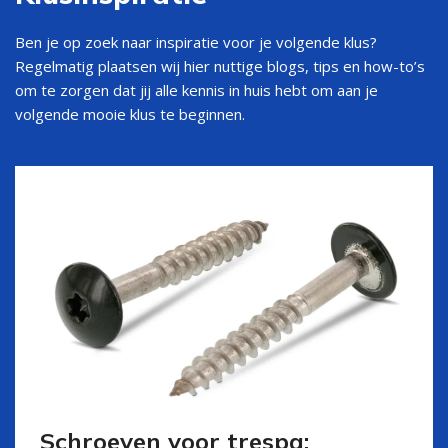
Ben je op zoek naar inspiratie voor je volgende klus?
Regelmatig plaatsen wij hier nuttige blogs, tips en how-to’s
om te zorgen dat jij alle kennis in huis hebt om aan je
volgende mooie klus te beginnen.
Schroeven voor trespa: