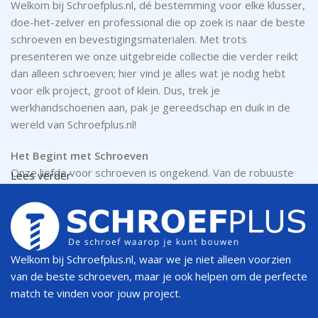
Welkom bij Schroefplus.nl, dé bestemming voor elke klusser,
doe-het-zelver en professional die op zoek is naar de beste
schroeven en bevestigingsmaterialen. Met trots
presenteren we onze uitgebreide collectie die verder reikt
dan alleen schroeven; hier vind je alles wat je nodig hebt
voor elk project, groot of klein. Dus, trek je
werkhandschoenen aan, pak je gereedschap en duik in de
wereld van Schroefplus.nl!
Het Begint met Schroeven
Onze liefde voor schroeven is ongekend. Van de robuuste
Lees verder
betonschroeven, perfect voor het bevestigen van
materialen aan beton en steen, tot de fijngevoelige
gipsplaatschroeven die je gipsplaten strak en splijtvrij
houden – wij hebben ze allemaal. Houtschroeven? Check.
Metaalschroeven? Check. En laten we de veelzijdige
Welkom bij Schroefplus.nl, waar we je niet alleen voorzien
plaatschroeven en roestvrijstalen (RVS) schroeven niet
van de beste schroeven, maar je ook helpen om de perfecte
vergeten, ideaal voor buitenprojecten en vochtige
match te vinden voor jouw project.
omstandigheden. Elk type schroef in ons assortiment is