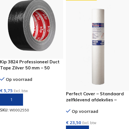
Kip 3824 Professioneel Duct
Tape Zilver 50 mm – 50
meter
Op voorraad
€
5,75
Excl. btw
Perfect Cover – Standaard
TOEVOEGEN AAN WINKELWAGEN
zelfklevend afdekvlies –
0,65m x 25m
SKU:
W0002550
Op voorraad
€
23,50
Excl. btw