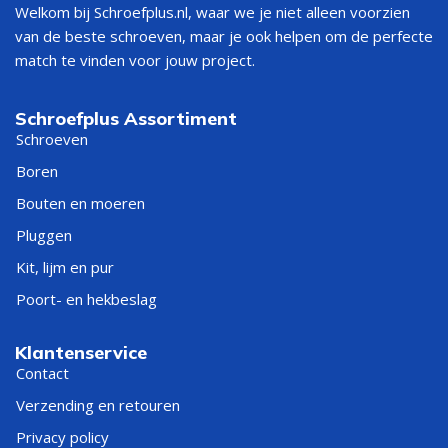
dakpanplaat schroeven
zijn de ideale keuze voor een
Welkom bij Schroefplus.nl, waar we je niet alleen voorzien
langdurig resultaat.
van de beste schroeven, maar je ook helpen om de perfecte
match te vinden voor jouw project.
Waarom kiezen voor
dakpanplaatschroeven?
Schroefplus Assortiment
Schroeven
Waterdicht
– de EPDM-ring voorkomt lekkages bij regen en
Boren
sneeuw
Bouten en moeren
Duurzaam
– gemaakt van roestbestendig materiaal,
Pluggen
bestand tegen alle weersomstandigheden
Gebruiksvriendelijk
– eenvoudig te monteren met
Kit, lijm en pur
boormachine of schroevendraaier
Poort- en hekbeslag
Flexibel
– verkrijgbaar in verschillende lengtes, diameters
en kleuren (o.a. zwart, rood, antraciet)
Klantenservice
Type dakpanplaatschroeven bij
Contact
Schroefplus
Verzending en retouren
Privacy policy
Dakpanplaatschroeven met EPDM-ring in kleur
– meest