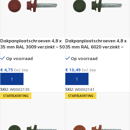
Dakpanplaatschroeven 4,8 x
Dakpanplaatschroeven 4,8 x
35 mm RAL 3009 verzinkt – 50
35 mm RAL 6020 verzinkt –
stuks per doos
100 stuks per doos
Op voorraad
Op voorraad
€
4,75
€
10,49
Excl. btw
Excl. btw
TOEVOEGEN AAN WINKELWAGEN
TOEVOEGEN AAN WINKELWAGEN
SKU:
W0002135
SKU:
W0002141
STAFFELKORTING
STAFFELKORTING