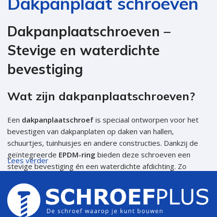
Dakpanplaat schroeven
Dakpanplaatschroeven –
Stevige en waterdichte
bevestiging
Wat zijn dakpanplaatschroeven?
Een
dakpanplaatschroef
is speciaal ontworpen voor het
bevestigen van dakpanplaten op daken van hallen,
schuurtjes, tuinhuisjes en andere constructies. Dankzij de
geïntegreerde
EPDM-ring
bieden deze schroeven een
Lees verder
stevige bevestiging én een waterdichte afdichting. Zo
voorkom je lekkages en ben je verzekerd van een duurzame
en veilige dakconstructie.
Of je nu een nieuw dak legt of een renovatie uitvoert, onze