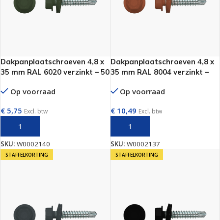
Dakpanplaatschroeven 4,8 x
Dakpanplaatschroeven 4,8 x
35 mm RAL 6020 verzinkt – 50
35 mm RAL 8004 verzinkt –
stuks per doos
100 stuks per doos
Op voorraad
Op voorraad
€
5,75
€
10,49
Excl. btw
Excl. btw
TOEVOEGEN AAN WINKELWAGEN
TOEVOEGEN AAN WINKELWAGEN
SKU:
W0002140
SKU:
W0002137
STAFFELKORTING
STAFFELKORTING