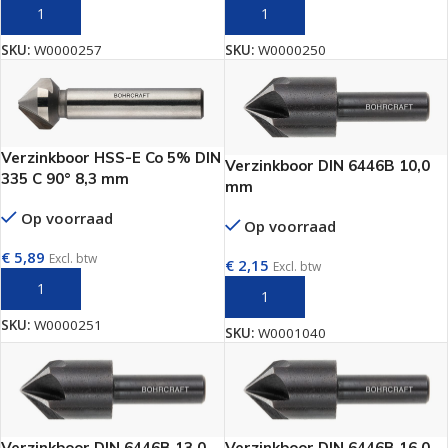
TOEVOEGEN AAN WINKELWAGEN
TOEVOEGEN AAN WINKELWAGEN
SKU:
W0000257
SKU:
W0000250
Verzinkboor HSS-E Co 5% DIN
Verzinkboor DIN 6446B 10,0
335 C 90° 8,3 mm
mm
Op voorraad
Op voorraad
€
5,89
Excl. btw
€
2,15
Excl. btw
TOEVOEGEN AAN WINKELWAGEN
TOEVOEGEN AAN WINKELWAGEN
SKU:
W0000251
SKU:
W0001040
Verzinkboor DIN 6446B 13,0
Verzinkboor DIN 6446B 16,0