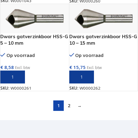
SKU:
W0001043
SKU:
W0000260
Dwars gatverzinkboor HSS-G
Dwars gatverzinkboor HSS-G
5 – 10 mm
10 – 15 mm
Op voorraad
Op voorraad
€
8,58
€
15,75
Excl. btw
Excl. btw
TOEVOEGEN AAN WINKELWAGEN
TOEVOEGEN AAN WINKELWAGEN
SKU:
W0000261
SKU:
W0000262
1
2
→