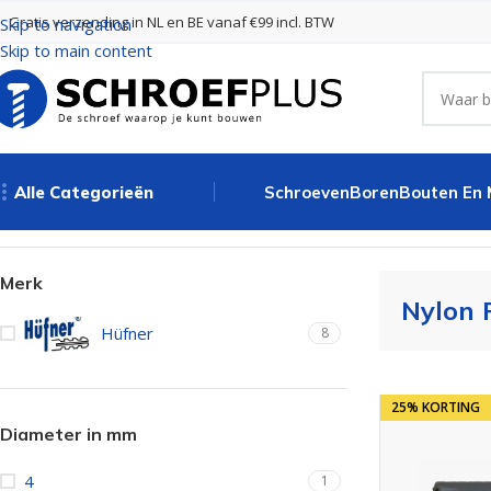
Gratis verzending in NL en BE vanaf €99 incl. BTW
Skip to navigation
Skip to main content
Alle Categorieën
Schroeven
Boren
Bouten En
Home
Pluggen
Nylon Pluggen
Merk
Nylon 
Hüfner
8
25% KORTING
Diameter in mm
4
1