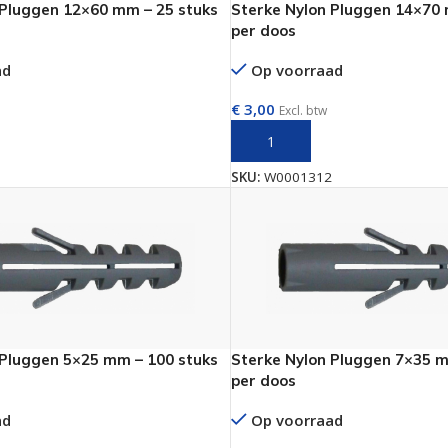
 Pluggen 12×60 mm – 25 stuks
Sterke Nylon Pluggen 14×70 
per doos
ad
Op voorraad
€
3,00
Excl. btw
AAN WINKELWAGEN
TOEVOEGEN AAN WINKELWAGE
SKU:
W0001312
even geel verzinkt
 Trespa
even
even
en
 Pluggen 5×25 mm – 100 stuks
Sterke Nylon Pluggen 7×35 m
even
per doos
n
ad
Op voorraad
n