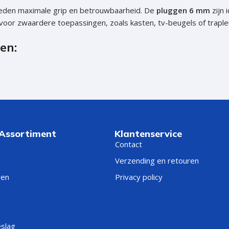
ieden maximale grip en betrouwbaarheid. De
pluggen 6 mm
zijn 
kt voor zwaardere toepassingen, zoals kasten, tv-beugels of traple
en:
 Assortiment
Klantenservice
er andere maten
Contact
Verzending en retouren
ren
Privacy policy
eslag