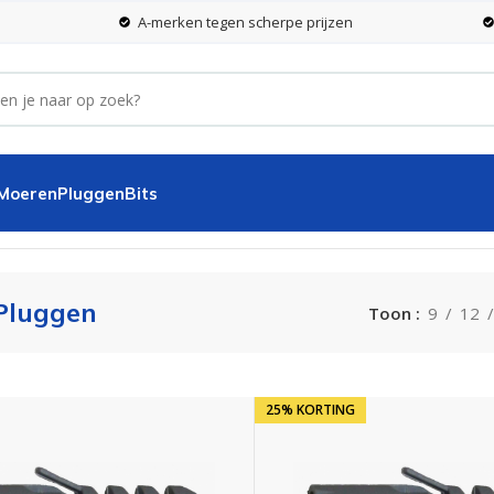
A-merken tegen scherpe prijzen
 Moeren
Pluggen
Bits
Pluggen
Toon
9
12
25% KORTING