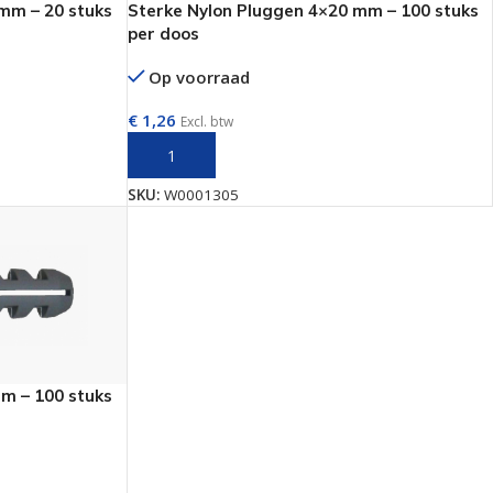
mm – 20 stuks
Sterke Nylon Pluggen 4×20 mm – 100 stuks
per doos
Op voorraad
€
1,26
Excl. btw
N
TOEVOEGEN AAN WINKELWAGEN
SKU:
W0001305
m – 100 stuks