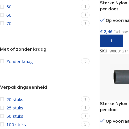
Sterke Nylon
50
1
per doos
60
1
Op voorra
70
1
Schroeven
€
2,46
Excl. btw
TOEVOEGEN 
Alle schroeven
SPAX Schroeven
Met of zonder kraag
SKU:
W0001311
Kruiskop schroeven verzinkt
Spaanplaatschro
Zonder kraag
8
Spaanplaatschroeven verzinkt Torx
Schroeven voor
Spaanplaatschroeven zwart verzinkt
Spengler schro
Houtschroeven
Tellerkopschro
Verpakkingseenheid
Gipsplaatschroeven los
Vlonderschroev
20 stuks
1
Sterke Nylon
Gipsplaatschroeven op band
Hardhoutschro
25 stuks
1
per doos
Fermacell schroeven
Terrasschroeve
50 stuks
1
Op voorra
Ladura schroeven
Kozijnschroeve
100 stuks
5