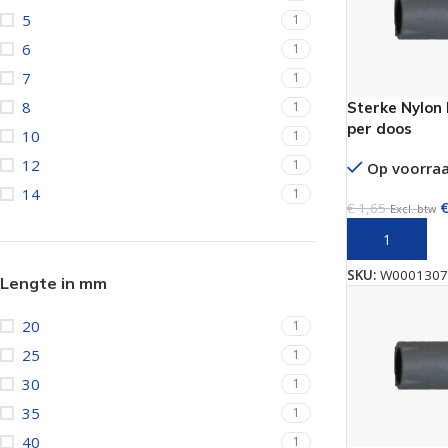
5
1
6
1
7
1
8
1
Sterke Nylon
per doos
10
1
12
1
Op voorra
14
1
€
1,65
Excl. btw
TOEVOEGEN 
SKU:
W0001307
Lengte in mm
20
1
25
1
30
1
35
1
40
1