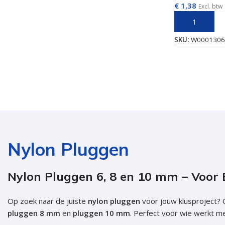
€
1,38
Excl. btw
Isolatieschroeven
Zelfborende sc
TOEVOEGEN 
RVS Schroeven
Dakpanplaatsch
SKU:
W0001306
Potdekselschroeven
Heco Topix sch
Bolkopschroeven
Betonschroeve
Paalhouderschroeven
Vleugelteks sch
Afstandschroeven
Glaslatschroeve
Populaire merken
Nylon Pluggen
Nylon Pluggen 6, 8 en 10 mm – Voor 
Op zoek naar de juiste
nylon pluggen
voor jouw klusproject? 
pluggen 8 mm
en
pluggen 10 mm
. Perfect voor wie werkt me