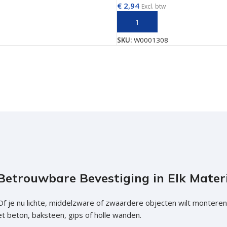
€
2,94
Excl. btw
hroeven
AAN WINKELWAGEN
TOEVOEGEN AAN WINKELWAGE
roeven
SKU:
W0001308
roeven
n
roeven
n
Betrouwbare Bevestiging in Elk Mater
Of je nu lichte, middelzware of zwaardere objecten wilt monteren
t beton, baksteen, gips of holle wanden.