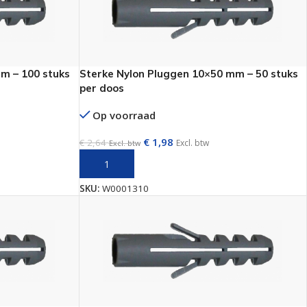
m – 100 stuks
Sterke Nylon Pluggen 10×50 mm – 50 stuks
per doos
Op voorraad
€
1,98
€
2,64
Excl. btw
Excl. btw
N
TOEVOEGEN AAN WINKELWAGEN
SKU:
W0001310