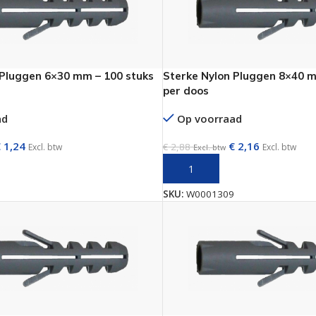
 Pluggen 6×30 mm – 100 stuks
Sterke Nylon Pluggen 8×40 m
per doos
ad
Op voorraad
€
1,24
€
2,16
€
2,88
Excl. btw
Excl. btw
Excl. btw
AAN WINKELWAGEN
TOEVOEGEN AAN WINKELWAGE
SKU:
W0001309