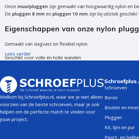
Onze
muurpluggen
zijn gemaakt van hoogwaardig nylon en b
De
pluggen 8 mm
en
pluggen 10 mm
zijn bij uitstek geschi
Eigenschappen van onze nylon plugg
Gemaakt van slagvast en flexibel nylon
Lees verder
Geschikt voor volle én holle wanden
Voorzien van spreidvleugels voor optimale grip
Schroefplus
Leverbaar in de maten 6 mm, 8 mm en 10 mm en nog veel me
Schroeven
Welkom bij Schroefplus.nl, waar we je niet alleen
Boren
Toepassingen:
voorzien van de beste schroeven, maar je ook
Bouten en moe
helpen om de perfecte match te vinden voor
Pluggen 6 mm (S6):
wanddecoratie, verlichting
Pluggen
jouw project.
Kit, lijm en pur
Pluggen 8 mm:
boekenplanken, rekken, keukenkasten
Poort- en hekb