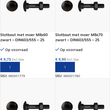
Slotbout met moer M8x60
Slotbout met moer M8x70
zwart – DIN603/555 – 25
zwart – DIN603/555 – 25
stuks
stuks
Op voorraad
Op voorraad
€
9,75
€
9,90
Excl. btw
Excl. btw
TOEVOEGEN AAN WINKELWAGEN
TOEVOEGEN AAN WINKELWAGEN
SKU:
W0001779
SKU:
W0001780