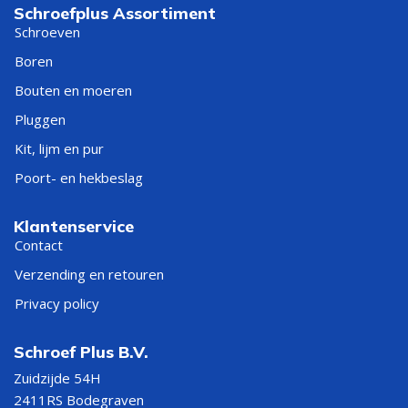
Schroefplus Assortiment
Schroeven
Poorten, hekwerk, schuttingen,
Boren
Slotbouten
hengen, houtverbindingen en
zichtwerk
Bouten en moeren
Pluggen
Directe bevestiging in hout,
Kit, lijm en pur
Houtdraadbouten
balken, regels, overkappingen en
beslag
Poort- en hekbeslag
Boutverbindingen met moer in
Klantenservice
Zeskantbouten
hout, staal, machines en
Contact
montagewerk
Verzending en retouren
Passende moeren voor bouten en
Privacy policy
Zeskantmoeren
draadeinden
Schroef Plus B.V.
Nette verbindingen bij meubels,
Zuidzijde 54H
Hulsmoeren
plaatmateriaal en zichtbare
2411RS Bodegraven