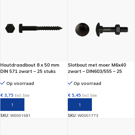
Houtdraadbout 8 x 50 mm
Slotbout met moer M6x40
DIN 571 zwart – 25 stuks
zwart – DIN603/555 – 25
stuks
Op voorraad
Op voorraad
€
3,75
€
5,45
Excl. btw
Excl. btw
TOEVOEGEN AAN WINKELWAGEN
TOEVOEGEN AAN WINKELWAGEN
SKU:
W0001681
SKU:
W0001773