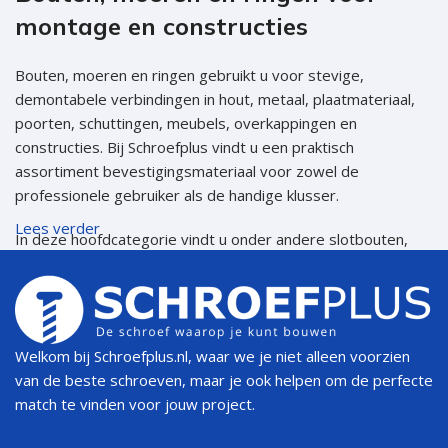
montage en constructies
Bouten, moeren en ringen gebruikt u voor stevige,
demontabele verbindingen in hout, metaal, plaatmateriaal,
poorten, schuttingen, meubels, overkappingen en
constructies. Bij Schroefplus vindt u een praktisch
assortiment bevestigingsmateriaal voor zowel de
professionele gebruiker als de handige klusser.
Lees verder
In deze hoofdcategorie vindt u onder andere slotbouten,
houtdraadbouten, zeskantbouten, zeskantmoeren,
hulsmoeren, sluitringen en carrosserieringen. Kies
eenvoudig de juiste maat, lengte, DIN-norm, verpakking en
uitvoering voor uw klus.
Welkom bij Schroefplus.nl, waar we je niet alleen voorzien
Snel de juiste categorie kiezen
van de beste schroeven, maar je ook helpen om de perfecte
match te vinden voor jouw project.
PRODUCTGROEP
BESTE KEUZE VOOR