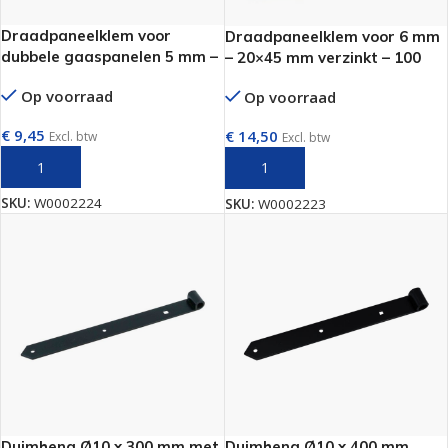
Draadpaneelklem voor
Draadpaneelklem voor 6 mm
dubbele gaaspanelen 5 mm –
– 20×45 mm verzinkt – 100
20×50 mm verzinkt – 50 stuks
stuks per zak
Op voorraad
Op voorraad
per zak
€
9,45
€
14,50
Excl. btw
Excl. btw
TOEVOEGEN AAN WINKELWAGEN
TOEVOEGEN AAN WINKELWAGEN
SKU:
W0002224
SKU:
W0002223
Duimheng Ø10 x 300 mm met
Duimheng Ø10 x 400 mm