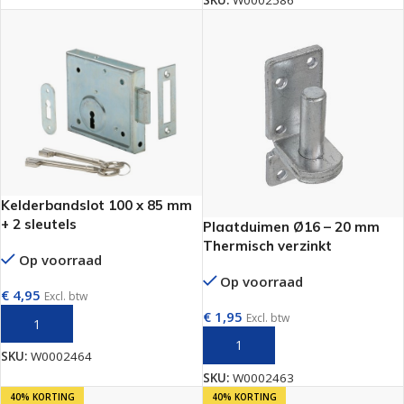
SKU:
W0002586
Kelderbandslot 100 x 85 mm
+ 2 sleutels
Plaatduimen Ø16 – 20 mm
Thermisch verzinkt
Op voorraad
Op voorraad
€
4,95
Excl. btw
€
1,95
Excl. btw
TOEVOEGEN AAN WINKELWAGEN
TOEVOEGEN AAN WINKELWAGEN
SKU:
W0002464
SKU:
W0002463
40% KORTING
40% KORTING