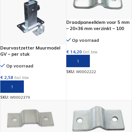
Draadpaneelklem voor 5 mm
– 20×36 mm verzinkt – 100
stuks per zak
Op voorraad
Deurvastzetter Muurmodel
€
14,20
Excl. btw
GV – per stuk
TOEVOEGEN AAN WINKELWAGEN
Op voorraad
SKU:
W0002222
€
2,58
Excl. btw
TOEVOEGEN AAN WINKELWAGEN
SKU:
W0002379