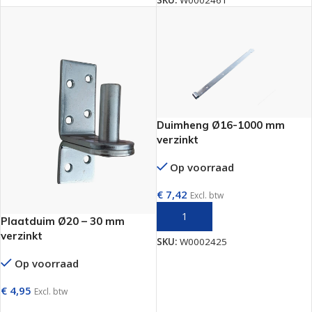
SKU:
W0002461
Duimheng Ø16-1000 mm
verzinkt
Op voorraad
€
7,42
Excl. btw
TOEVOEGEN AAN WINKELWAGEN
Plaatduim Ø20 – 30 mm
verzinkt
SKU:
W0002425
Op voorraad
€
4,95
Excl. btw