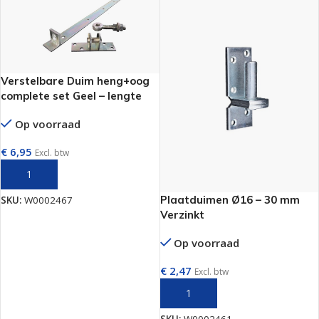
Verstelbare Duim heng+oog
complete set Geel – lengte
600 mm
Op voorraad
€
6,95
Excl. btw
TOEVOEGEN AAN WINKELWAGEN
Plaatduimen Ø16 – 30 mm
SKU:
W0002467
Verzinkt
Op voorraad
€
2,47
Excl. btw
TOEVOEGEN AAN WINKELWAGEN