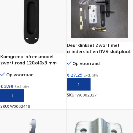
Deurklinkset Zwart met
cilinderslot en RVS sluitplaat
Komgreep infreesmodel
voor Poortframes
zwart rond 120x40x3 mm
Op voorraad
Op voorraad
€
27,25
Excl. btw
TOEVOEGEN AAN WINKELWAGEN
€
3,99
Excl. btw
SKU:
W0002337
TOEVOEGEN AAN WINKELWAGEN
SKU:
W0002418