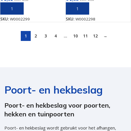
TOEVOEGEN AAN WINKELWAGEN
TOEVOEGEN AAN WINKELWAGEN
SKU:
W0002299
SKU:
W0002298
1
2
3
4
…
10
11
12
→
Poort- en hekbeslag
Poort- en hekbeslag voor poorten,
hekken en tuinpoorten
Poort- en hekbeslag wordt gebruikt voor het afhangen,