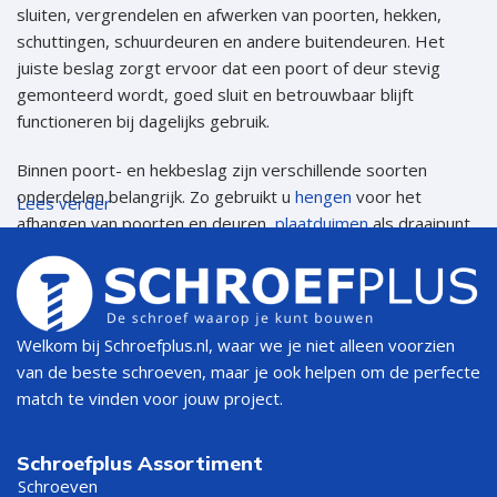
sluiten, vergrendelen en afwerken van poorten, hekken,
schuttingen, schuurdeuren en andere buitendeuren. Het
juiste beslag zorgt ervoor dat een poort of deur stevig
gemonteerd wordt, goed sluit en betrouwbaar blijft
functioneren bij dagelijks gebruik.
Binnen poort- en hekbeslag zijn verschillende soorten
onderdelen belangrijk. Zo gebruikt u
hengen
voor het
Lees verder
afhangen van poorten en deuren,
plaatduimen
als draaipunt
voor duimhengen,
heksluitingen
voor het sluiten van
tuinhekken en poorten en
grendels
voor extra vergrendeling
en stabiliteit. Samen vormen deze onderdelen de basis van
een goed werkende poort of hek.
Welkom bij Schroefplus.nl, waar we je niet alleen voorzien
van de beste schroeven, maar je ook helpen om de perfecte
Wat valt onder poort- en hekbeslag?
match te vinden voor jouw project.
Poort- en hekbeslag is een verzamelnaam voor beslag dat
gebruikt wordt bij poorten, hekken, schuttingen en
Schroefplus Assortiment
Schroeven
buitendeuren. Het gaat daarbij om onderdelen die helpen bij