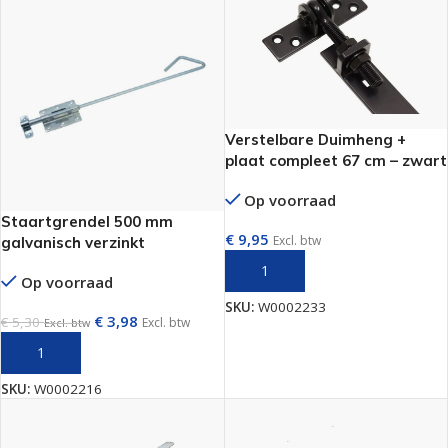
Verstelbare Duimheng +
plaat compleet 67 cm – zwart
Op voorraad
Staartgrendel 500 mm
€
9,95
Excl. btw
galvanisch verzinkt
TOEVOEGEN AAN WINKELWAGEN
Op voorraad
SKU:
W0002233
€
3,98
€
5,30
Excl. btw
Excl. btw
TOEVOEGEN AAN WINKELWAGEN
SKU:
W0002216