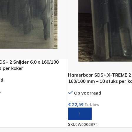
hroeven
roeven
roeven
n
roeven
n
S+ 2 Snijder 6,0 x 160/100
s per koker
Hamerboor SDS+ X-TREME 2 S
ad
160/100 mm – 10 stuks per k
w
Op voorraad
AAN WINKELWAGEN
€
22,59
Excl. btw
TOEVOEGEN AAN WINKELWAGE
SKU:
W0002374