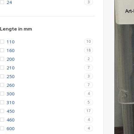
24
3
Lengte in mm
Schroeven
110
10
Alle schroeven
SPAX Schroeven
160
18
Kruiskop schroeven verzinkt
Spaanplaatschro
200
2
Spaanplaatschroeven verzinkt Torx
Schroeven voor
210
7
250
Spaanplaatschroeven zwart verzinkt
3
Spengler schro
260
7
Houtschroeven
Tellerkopschro
300
4
Gipsplaatschroeven los
Vlonderschroev
310
5
Gipsplaatschroeven op band
Hardhoutschro
450
17
Fermacell schroeven
Terrasschroeve
460
4
600
4
Ladura schroeven
Kozijnschroeve