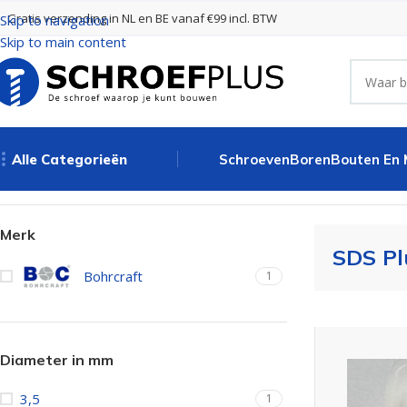
Gratis verzending in NL en BE vanaf €99 incl. BTW
Skip to navigation
Skip to main content
Alle Categorieën
Schroeven
Boren
Bouten En
Home
Boren
SDS Plus Boren 2 Snijders
Merk
SDS Pl
Bohrcraft
1
Diameter in mm
3,5
1