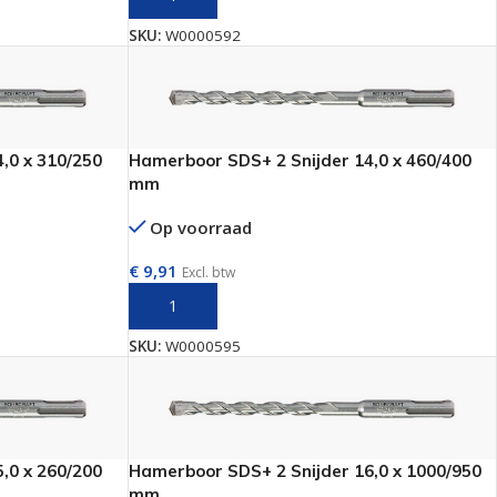
SKU:
W0000592
,0 x 310/250
Hamerboor SDS+ 2 Snijder 14,0 x 460/400
mm
Op voorraad
€
9,91
Excl. btw
N
TOEVOEGEN AAN WINKELWAGEN
SKU:
W0000595
,0 x 260/200
Hamerboor SDS+ 2 Snijder 16,0 x 1000/950
mm