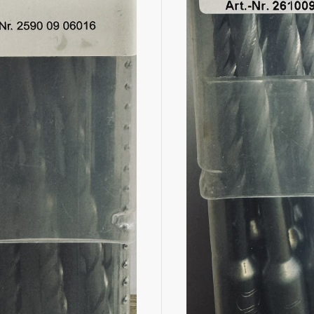
even geel verzinkt
 Trespa
even
even
en
even
n
n