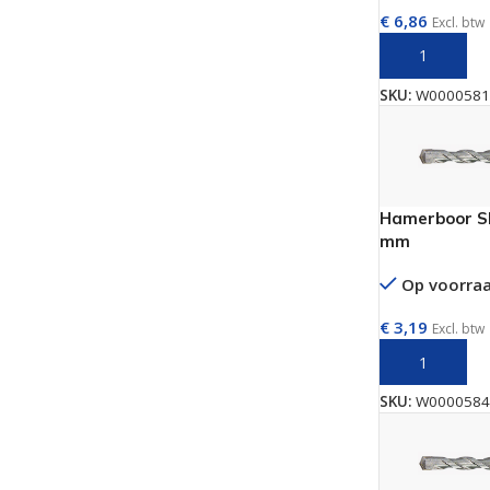
€
6,86
Excl. btw
TOEVOEGEN 
SKU:
W0000581
Hamerboor SD
mm
Op voorra
€
3,19
Excl. btw
TOEVOEGEN 
SKU:
W0000584