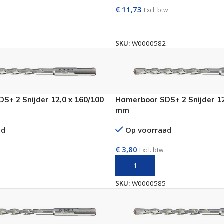
€
11,73
Excl. btw
AAN WINKELWAGEN
TOEVOEGEN AAN WINKELWAGE
SKU:
W0000582
S+ 2 Snijder 12,0 x 160/100
Hamerboor SDS+ 2 Snijder 12
mm
ad
Op voorraad
€
3,80
Excl. btw
AAN WINKELWAGEN
TOEVOEGEN AAN WINKELWAGE
SKU:
W0000585