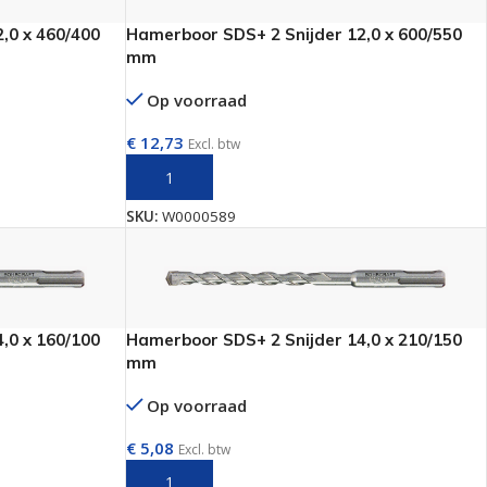
,0 x 460/400
Hamerboor SDS+ 2 Snijder 12,0 x 600/550
mm
Op voorraad
€
12,73
Excl. btw
N
TOEVOEGEN AAN WINKELWAGEN
SKU:
W0000589
,0 x 160/100
Hamerboor SDS+ 2 Snijder 14,0 x 210/150
mm
Op voorraad
€
5,08
Excl. btw
N
TOEVOEGEN AAN WINKELWAGEN