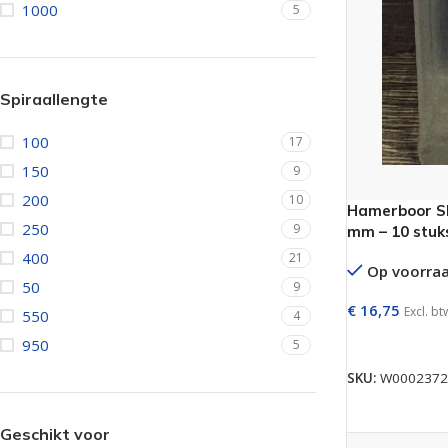
1000
5
Isolatieschroeven
Zelfborende sc
RVS Schroeven
Dakpanplaatsch
Potdekselschroeven
Heco Topix sch
Spiraallengte
Bolkopschroeven
Betonschroeve
100
17
Paalhouderschroeven
Vleugelteks sch
150
9
Afstandschroeven
Glaslatschroeve
200
10
Hamerboor SD
250
9
mm – 10 stuk
Populaire merken
400
21
Op voorra
50
9
€
16,75
Excl. bt
550
4
TOEVOEGEN 
950
5
SKU:
W0002372
Geschikt voor