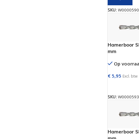
SKU:
W0000590
Hamerboor SD
mm
Op voorra
€
5,95
Excl. btw
TOEVOEGEN 
SKU:
W0000593
Hamerboor SD
mm