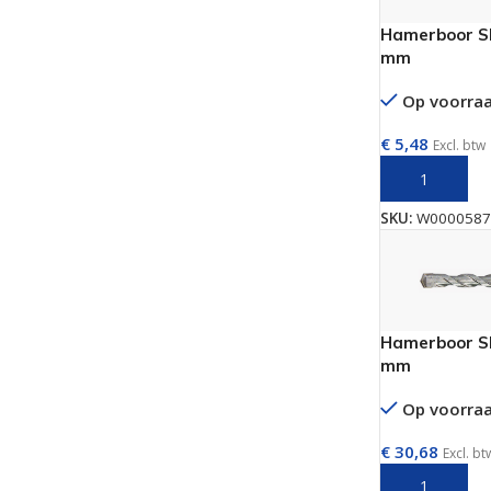
Hamerboor SD
mm
Op voorra
€
5,48
Excl. btw
TOEVOEGEN 
SKU:
W0000587
Hamerboor SD
mm
Op voorra
€
30,68
Excl. bt
TOEVOEGEN 