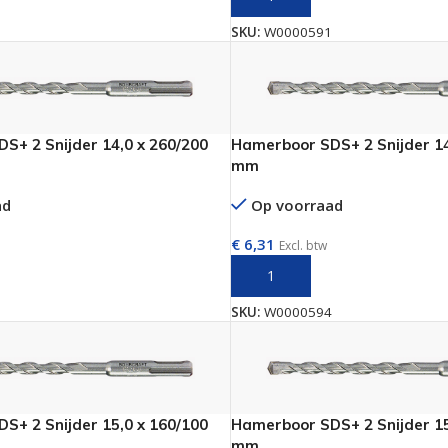
SKU:
W0000591
S+ 2 Snijder 14,0 x 260/200
Hamerboor SDS+ 2 Snijder 14
mm
ad
Op voorraad
€
6,31
Excl. btw
AAN WINKELWAGEN
TOEVOEGEN AAN WINKELWAGE
SKU:
W0000594
S+ 2 Snijder 15,0 x 160/100
Hamerboor SDS+ 2 Snijder 15
mm