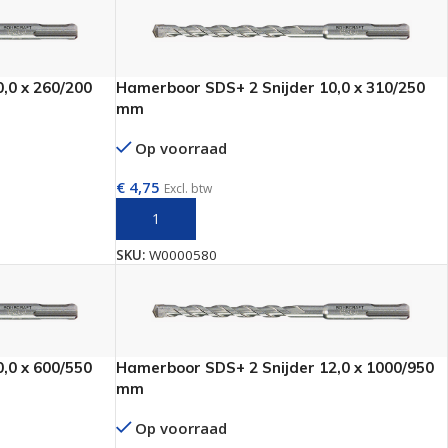
,0 x 260/200
Hamerboor SDS+ 2 Snijder 10,0 x 310/250
mm
Op voorraad
€
4,75
Excl. btw
N
TOEVOEGEN AAN WINKELWAGEN
SKU:
W0000580
,0 x 600/550
Hamerboor SDS+ 2 Snijder 12,0 x 1000/950
mm
Op voorraad