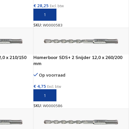
€
28,25
Excl. btw
N
TOEVOEGEN AAN WINKELWAGEN
SKU:
W0000583
,0 x 210/150
Hamerboor SDS+ 2 Snijder 12,0 x 260/200
mm
Op voorraad
€
4,75
Excl. btw
N
TOEVOEGEN AAN WINKELWAGEN
SKU:
W0000586