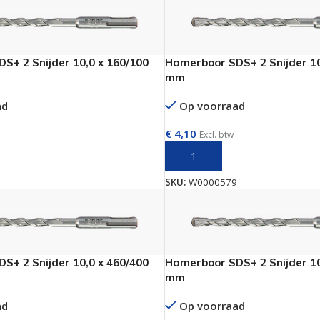
S+ 2 Snijder 10,0 x 160/100
Hamerboor SDS+ 2 Snijder 10
mm
ad
Op voorraad
€
4,10
Excl. btw
AAN WINKELWAGEN
TOEVOEGEN AAN WINKELWAGE
SKU:
W0000579
S+ 2 Snijder 10,0 x 460/400
Hamerboor SDS+ 2 Snijder 10
mm
ad
Op voorraad