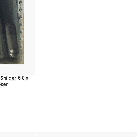
nijder 6,0 x
oker
N