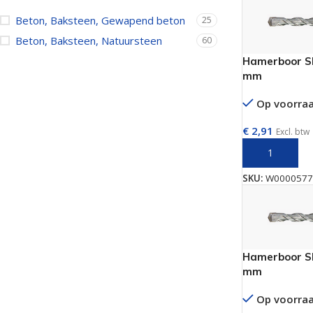
Beton, Baksteen, Gewapend beton
25
Beton, Baksteen, Natuursteen
60
Hamerboor SD
mm
Op voorra
€
2,91
Excl. btw
TOEVOEGEN 
SKU:
W0000577
Hamerboor SD
mm
Op voorra