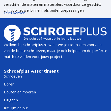
verschillende maten en materialen, waardoor ze geschikt
zijn voor zowel binnen- als buitentoepassingen.
Lees verder
Waarom Staarthengen Gebruiken?
Staarthengen worden vaak gekozen voor buitenprojecten
zoals poorten en beveiligingen vanwege hun duurzaamheid
Welkom bij Schroefplus.nl, waar we je niet alleen voorzien
en robuuste werking. Ze kunnen zware deuren
van de beste schroeven, maar je ook helpen om de perfecte
ondersteunen en zijn ontworpen om weerstand te bieden
match te vinden voor jouw project.
tegen de elementen, zoals regen en wind. Dit maakt ze
ideaal voor zowel residentiële als commerciële
buiteninstallaties.
Schroefplus Assortiment
Schroeven
Voordelen van Staarthengen voor
Boren
Buitenprojecten
Bouten en moeren
Pluggen
Verhoogde Stabiliteit
– Ze bieden een sterke,
Kit, lijm en pur
betrouwbare bevestiging voor deuren en poorten.