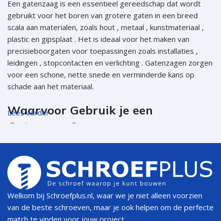
Een gatenzaag is een essentieel gereedschap dat wordt
gebruikt voor het boren van grotere gaten in een breed
scala aan materialen, zoals hout , metaal , kunstmateriaal ,
plastic en gipsplaat . Het is ideaal voor het maken van
precisieboorgaten voor toepassingen zoals installaties ,
leidingen , stopcontacten en verlichting . Gatenzagen zorgen
voor een schone, nette snede en verminderde kans op
schade aan het materiaal.
Waarvoor Gebruik je een
Lees verder
Gatenzaag?
Je gebruikt een gatenzaag voor projecten waarbij je
grotere, ronde gaten moeten boren in materialen zoals
hardhout , metalen platen , kunststoffen , tegels , en
gipsplaten . Veelvoorkomende toepassingen zijn het
Welkom bij Schroefplus.nl, waar we je niet alleen voorzien
installeren van stopcontacten , het plaatsen van leidingen ,
van de beste schroeven, maar je ook helpen om de perfecte
het doorboren van verlichtingsgaten en het creëren van
match te vinden voor jouw project.