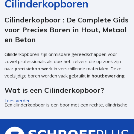
Cilinderkopboren
Cilinderkopboor : De Complete Gids
voor Precies Boren in Hout, Metaal
en Beton
Cilinderkopboren zijn onmisbare gereedschappen voor
zowel professionals als doe-het-zelvers die op zoek zijn
naar
precisieboorwerk
in verschillende materialen. Deze
veelzijdige boren worden vaak gebruikt in
houtbewerking
.
Wat is een Cilinderkopboor?
Lees verder
Een cilinderkopboor is een boor met een rechte, cilindrische
vorm die wordt gebruikt voor het maken van diepe, rechte
gaten in diverse materialen. Het ontwerp van de boorkop
zorgt voor maximale precisie en controle tijdens het
boorproces, wat deze boor ideaal maakt voor een scala aan