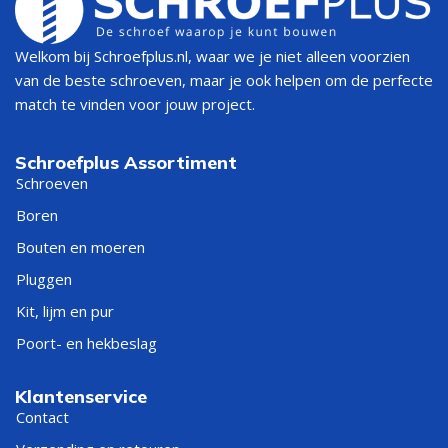
toepassingen, zoals meubelmontage , installaties en
reparaties .
Welkom bij Schroefplus.nl, waar we je niet alleen voorzien
van de beste schroeven, maar je ook helpen om de perfecte
Deze cilinderkopboor is gemaakt
match te vinden voor jouw project.
van hoogwaardig gehard staal,
perfect voor precisiewerk.
Schroefplus Assortiment
Schroeven
De cilinderkopboor is gemaakt van speciaal staal en voorzien
Boren
van een centreerpunt , wat zorgt voor een nauwkeurige
Bouten en moeren
plaatsing van de boor. De twee hoofdsnijders en zijsnijders
Pluggen
zijn van hardmetaal , wat niet alleen de vergroot
duurzaamheid, maar zorgt ook voor een scherpere en
Kit, lijm en pur
krachtige werking. Met een totale lengte van 90 mm is deze
Poort- en hekbeslag
cilinderkopboor ideaal voor het maken van zuivere en
nauwkeurige gaten in materialen zoals hout , gelijmd hout ,
Klantenservice
en kunststof beplakte platen . De boor wordt bovendien
Contact
geleverd in een kunststof koker , wat het veilig en handig