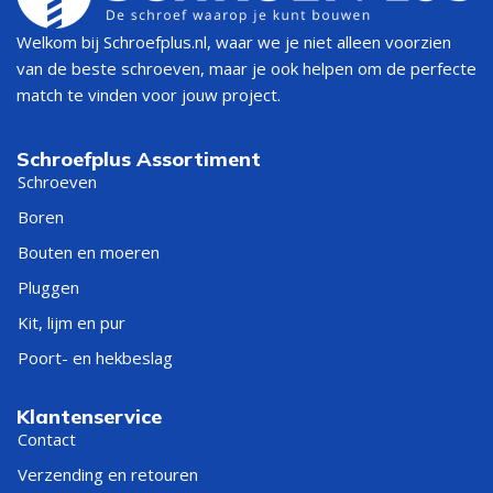
Bij
Schroefplus.nl
vind je drie uitvoeringen van
Welkom bij Schroefplus.nl, waar we je niet alleen voorzien
schroefduimen – elk met unieke voordelen.
van de beste schroeven, maar je ook helpen om de perfecte
match te vinden voor jouw project.
Zwarte schroefduimen
Schroefplus Assortiment
De
schroefduim zwart
is populair vanwege zijn moderne,
Schroeven
stijlvolle uitstraling.
De sterke zwarte poedercoating beschermt tegen roest en
Boren
slijtage.
Bouten en moeren
• Te combineren met zwarte duimhengen en poortbeslag
Pluggen
• Geschikt voor moderne tuinpoorten, schuttingen en
buitenprojecten
Kit, lijm en pur
Poort- en hekbeslag
Verzinkte schroefduimen
Klantenservice
Onze
verzinkte schroefduimen
zijn gemaakt van
Contact
hoogwaardig staal met een beschermende zinklaag.
Verzending en retouren
Ze bieden uitstekende corrosiebestendigheid en zijn