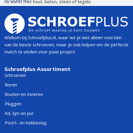
nu werkt met hout, beton, steen of tegels.
Waarom kiezen voor een Lyra
bouwpotlood?
Welkom bij Schroefplus.nl, waar we je niet alleen voorzien
Het merk
Lyra
is al jaren dé standaard voor
van de beste schroeven, maar je ook helpen om de perfecte
timmermanspotloden
en innovatieve markeerpotloden. De
match te vinden voor jouw project.
voordelen:
Breukvaste stift
→ gaat lang mee, zelfs bij intensief
Schroefplus Assortiment
gebruik.
Schroeven
Boren
Duidelijke markeringen
→ goed zichtbaar op hout, beton,
Bouten en moeren
tegels en metaal.
Pluggen
Veelzijdig
→ geschikt als timmermanspotlood én
Kit, lijm en pur
markeerpotlood.
Poort- en hekbeslag
Innovatief
→ de
Lyra Dry Profi
met verwisselbare stift