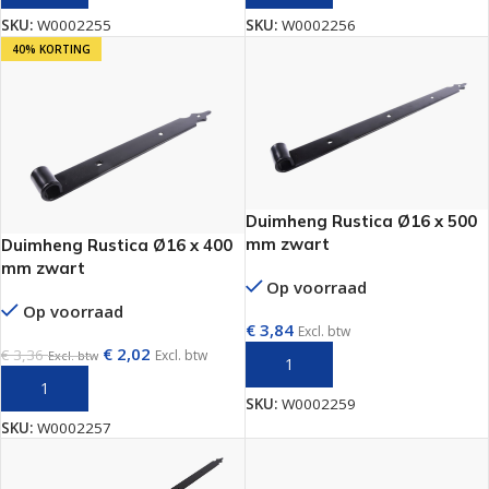
SKU:
W0002255
SKU:
W0002256
40% KORTING
Duimheng Rustica Ø16 x 500
mm zwart
Duimheng Rustica Ø16 x 400
mm zwart
Op voorraad
Op voorraad
€
3,84
Excl. btw
€
2,02
€
3,36
Excl. btw
Excl. btw
TOEVOEGEN AAN WINKELWAGEN
TOEVOEGEN AAN WINKELWAGEN
SKU:
W0002259
SKU:
W0002257