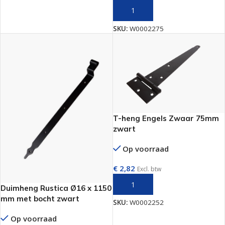
TOEVOEGEN AAN WINKELWAGEN
SKU:
W0002275
T-heng Engels Zwaar 75mm
zwart
Op voorraad
€
2,82
Excl. btw
TOEVOEGEN AAN WINKELWAGEN
Duimheng Rustica Ø16 x 1150
mm met bocht zwart
SKU:
W0002252
Op voorraad