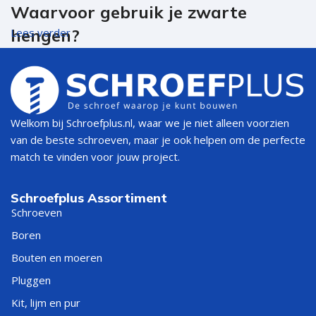
Waarvoor gebruik je zwarte
hengen?
Lees verder
Je gebruikt
zwarte hengen
vooral voor:
tuinpoorten en hekwerken
Welkom bij Schroefplus.nl, waar we je niet alleen voorzien
schuur- en staldeuren
van de beste schroeven, maar je ook helpen om de perfecte
match te vinden voor jouw project.
houten deuren/luiken waar je stevig (en stijlvol) beslag wilt
Als je een uniforme look wilt, kies je het liefst een complete
Schroefplus Assortiment
set
zwarte hengen en duimen
(dus duimen en hengen
Schroeven
zwart bij elkaar).
Boren
Bouten en moeren
Welke uitvoering past bij jouw
Pluggen
project?
Kit, lijm en pur