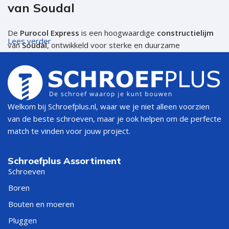
van Soudal
De
Purocol Express
is een hoogwaardige
constructielijm
Lees verder
van
Soudal
, ontwikkeld voor sterke en duurzame
houtverbindingen. Deze
Soudal Purocol Express D4
staat
bekend om zijn snelle droogtijd, krachtige hechting en
vochtbestendige eigenschappen. Perfect voor zowel
professionals als doe-het-zelvers die op zoek zijn naar een
betrouwbare houtlijm voor binnen- en buitentoepassingen.
Welkom bij Schroefplus.nl, waar we je niet alleen voorzien
van de beste schroeven, maar je ook helpen om de perfecte
Waarom kiezen voor Soudal
match te vinden voor jouw project.
Purocol Express?
Schroefplus Assortiment
Schroeven
Sneldrogend
– korte droogtijd voor efficiënt werken
D4-classificatie
– water- en vochtbestendig, geschikt voor
Boren
buitengebruik
Bouten en moeren
Sterke hechting
– verlijmt massief hout, spaanplaat, MDF
Pluggen
en multiplex