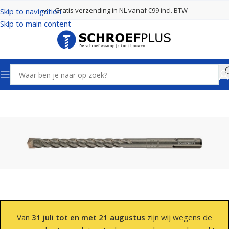
Gratis verzending in NL vanaf €99 incl. BTW
Skip to navigation
Skip to main content
Home
Boren
SDS Plus Boren 2 Snijders
Van
31 juli tot en met 21 augustus
zijn wij wegens de