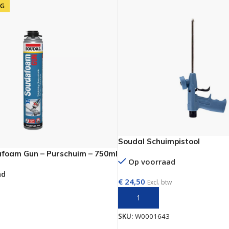
NG
Soudal Schuimpistool
foam Gun – Purschuim – 750ml
Op voorraad
ad
€
24,50
Excl. btw
TOEVOEGEN AAN WINKELWAGE
AAN WINKELWAGEN
SKU:
W0001643