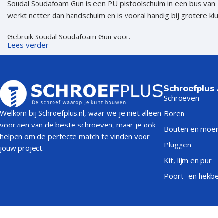
Soudal Soudafoam Gun is een PU pistoolschuim in een bus van 
Isolatieschroeven
Zelfborende sc
werkt netter dan handschuim en is vooral handig bij grotere kl
RVS Schroeven
Dakpanplaatsch
Gebruik Soudal Soudafoam Gun voor:
Potdekselschroeven
Heco Topix sch
Lees verder
afdichten rondom kozijnen;
Bolkopschroeven
Betonschroeve
monteren van ramen en deuren;
Paalhouderschroeven
Vleugelteks sch
vullen van naden, kieren en openingen;
Schroefplus
opvullen van holle ruimtes;
Afstandschroeven
Glaslatschroeve
Schroeven
isoleren tegen tocht en warmteverlies;
Welkom bij Schroefplus.nl, waar we je niet alleen
Boren
verminderen van geluidsoverdracht;
Populaire merken
voorzien van de beste schroeven, maar je ook
algemene bouw- en renovatieklussen.
Bouten en moe
helpen om de perfecte match te vinden voor
Wat is het verschil tussen handschu
Pluggen
jouw project.
Kit, lijm en pur
Het verschil zit vooral in de verwerking. Handschuim wordt gel
Poort- en hekb
purschuimpistool. Daarmee kunt u nauwkeuriger doseren, scho
TYPE PURSCHUIM
BESTE 