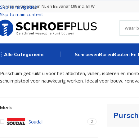
Gratis verzending in NL en BE vanaf €99 incl. BTW
Skip to navigation
Skip to main content
Alle Categorieën
Schroeven
Boren
Bouten En
Home
Kit, Lijm en Purschuim
Purschuimen
Purschuim
Purschuim gebruikt u voor het afdichten, vullen, isoleren en mon
schuimpistool voor nauwkeurig werken. Ideaal voor bouw, renov
Merk
Pursc
Soudal
2