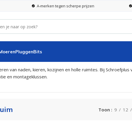
A-merken tegen scherpe prijzen
 Moeren
Pluggen
Bits
teren van naden, kieren, kozijnen en holle ruimtes. Bij Schroefpl
atie en montageklussen.
huim
Toon
9
12