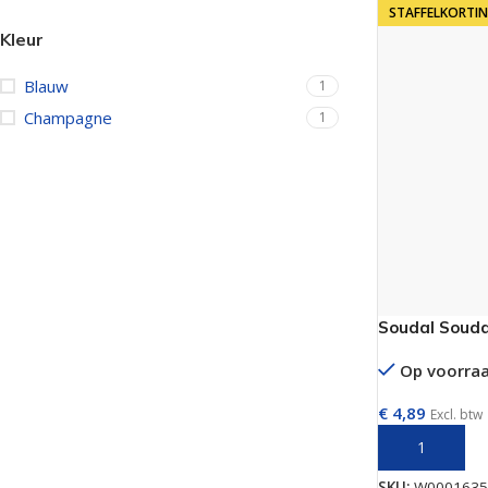
STAFFELKORTI
Kleur
Blauw
1
Champagne
1
Soudal Souda
Op voorra
€
4,89
Excl. btw
TOEVOEGEN 
SKU:
W0001635