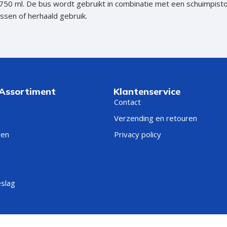
750 ml. De bus wordt gebruikt in combinatie met een schuimpist
hroeven
ussen of herhaald gebruik.
roeven
roeven
n
roeven
 Assortiment
Klantenservice
n
Contact
Verzending en retouren
ren
Privacy policy
im en pistoolschuim?
everd met een slangetje of adapter en is handig voor eenmalige o
eslag
ner werken en de schuimhoeveelheid beter regelen.
KEUZE VOOR