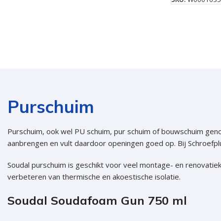
Schroeven
Alle schroeven
SPAX Schroeven
Kruiskop schroeven verzinkt
Spaanplaatschro
Purschuim
Spaanplaatschroeven verzinkt Torx
Schroeven voor
Spaanplaatschroeven zwart verzinkt
Spengler schro
Purschuim, ook wel PU schuim, pur schuim of bouwschuim genoem
aanbrengen en vult daardoor openingen goed op. Bij Schroefpl
Houtschroeven
Tellerkopschro
Gipsplaatschroeven los
Vlonderschroev
Soudal purschuim is geschikt voor veel montage- en renovatiek
verbeteren van thermische en akoestische isolatie.
Gipsplaatschroeven op band
Hardhoutschro
Fermacell schroeven
Terrasschroeve
Soudal Soudafoam Gun 750 ml
Ladura schroeven
Kozijnschroeve