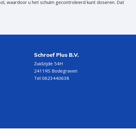
ool, waardoor u het schuim gecontroleerd kunt doseren. Dat
Schroef Plus B.V.
Zuidzijde 54H
2411RS Bodegraven
Tel 0623440638
f kleine klussen. Pistoolschuim gebruikt u met een