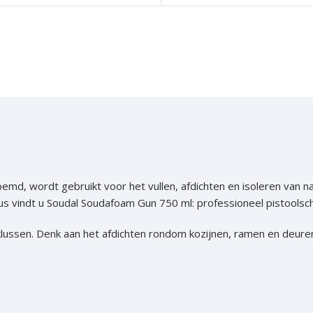
even geel verzinkt
 Trespa
even
d, wordt gebruikt voor het vullen, afdichten en isoleren van nad
us vindt u Soudal Soudafoam Gun 750 ml: professioneel pistools
even
en
lussen. Denk aan het afdichten rondom kozijnen, ramen en deuren
even
n
n