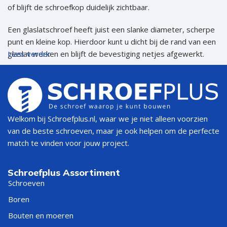
of blijft de schroefkop duidelijk zichtbaar.
Een glaslatschroef heeft juist een slanke diameter, scherpe
punt en kleine kop. Hierdoor kunt u dicht bij de rand van een
glaslat werken en blijft de bevestiging netjes afgewerkt.
Lees verder
Bij Schroefplus vindt u RVS glaslatschroeven met een
diameter van 3,2 mm en TX10-aandrijving. Kies uit 3,2×40
mm en 3,2×50 mm, afhankelijk van de dikte van de lat en de
benodigde inschroefdiepte.
Welkom bij Schroefplus.nl, waar we je niet alleen voorzien
van de beste schroeven, maar je ook helpen om de perfecte
Wat is een glaslatschroef?
match te vinden voor jouw project.
Een glaslatschroef is een dunne schroef voor de bevestiging
Schroefplus Assortiment
van glaslatten in houten raam- en deurkozijnen. De kleine
Schroeven
kop valt minder op dan een standaard schroefkop en kan
netjes in het hout worden verwerkt.
Boren
Bouten en moeren
Glaslatschroeven worden onder andere gebruikt voor: