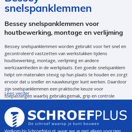
snelspanklemmen
Bessey snelspanklemmen voor
houtbewerking, montage en verlijming
Bessey snelspanklemmen worden gebruikt voor het snel en
gecontroleerd vastzetten van werkstukken tijdens
houtbewerking, montage, verlijming en andere
werkzaamheden in de werkplaats. Een goede snelspanklem
helpt om materialen stevig op hun plaats te houden en zorgt
ervoor dat u sneller en nauwkeuriger kunt werken. Daardoor
zijn snelspanklemmen een praktische keuze voor
Lees verder
toepassingen waarbij gebruiksgemak, grip en controle
belangrijk zijn.
De Bessey snelspanklem classiX GSH-serie is verkrijgbaar in
300 x 140 mm, 400 x 120 mm en 500 x 120 mm. Daardoor
is er voor verschillende werkstukken en toepassingen altijd
Welkom bij Schroefplus.nl, waar we je niet alleen voorzien