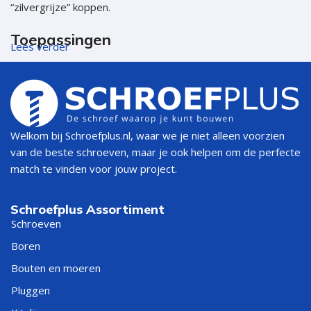
“zilvergrijze” koppen.
Toepassingen
Lees verder
Interieurafwerking: plinten, wandpanelen, lattenwanden
Meubelbouw: kasten, omkastingen, frames
Montage in hout, MDF en spaanplaat
Welkom bij Schroefplus.nl, waar we je niet alleen voorzien
van de beste schroeven, maar je ook helpen om de perfecte
Beslagmontage waar een zwarte afwerking gewenst is
match te vinden voor jouw project.
Snelle keuzehulp (maat)
Schroefplus Assortiment
Schroeven
MAAT
PRAKTISCHE
Boren
BESTE VOOR
(Ø×L)
TIP
Bouten en moeren
Pluggen
licht montagewerk / dunne
netjes en snel
3,0×30
latten
verwerken