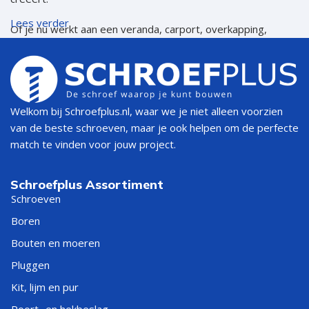
Lees verder
Of je nu werkt aan een veranda, carport, overkapping,
tuinhuis, schuur of een volledig zadeldak: met de juiste
ruitersteunen staat jouw dakconstructie als een huis.
Wat is een ruitersteun?
Welkom bij Schroefplus.nl, waar we je niet alleen voorzien
van de beste schroeven, maar je ook helpen om de perfecte
Een
ruitersteun
is een stalen verbindingsstuk dat wordt
match te vinden voor jouw project.
gebruikt om dakspanten stevig aan de nokbalk te
bevestigen. Dit voorkomt verzakking, beweging of
instabiliteit in de dakconstructie. De
ruitersteun 38 mm
is
Schroefplus Assortiment
een populaire maat en geschikt voor veel gangbare
Schroeven
houtdiktes in particuliere en professionele bouwprojecten.
Boren
Voordelen van ruitersteunen
Bouten en moeren
Pluggen
Maximale stabiliteit
– voorkomt verzakking of scheefstand
Kit, lijm en pur
van het dak