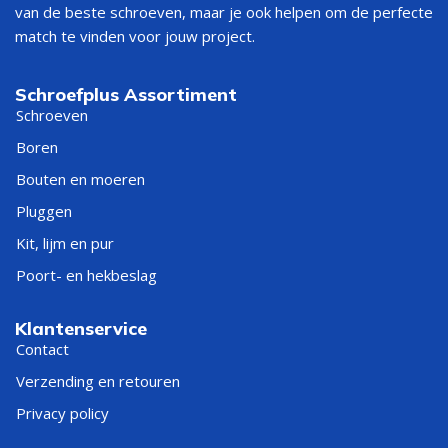
van de beste schroeven, maar je ook helpen om de perfecte
Snel de juiste zeskantbout kiezen
match te vinden voor jouw project.
TOEPASSING
ADVIES
Schroefplus Assortiment
Schroeven
Lichtere montage, beugels
Boren
Zeskantbout M6
en kleinere constructies
Bouten en moeren
Pluggen
Stevigere montage,
hout/staal en algemene
Zeskantbout M8
Kit, lijm en pur
constructies
Poort- en hekbeslag
Bout moet over de hele
DIN 933
Klantenservice
lengte draad hebben
zeskanttapbout
Contact
Verzending en retouren
Bout moet deels gladde
DIN 931 zeskantbout
schacht hebben
Privacy policy