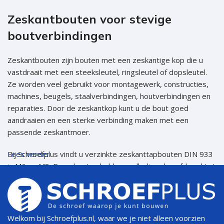
Zeskantbouten voor stevige
boutverbindingen
Zeskantbouten zijn bouten met een zeskantige kop die u
vastdraait met een steeksleutel, ringsleutel of dopsleutel.
Ze worden veel gebruikt voor montagewerk, constructies,
machines, beugels, staalverbindingen, houtverbindingen en
reparaties. Door de zeskantkop kunt u de bout goed
aandraaien en een sterke verbinding maken met een
passende zeskantmoer.
Bij Schroefplus vindt u verzinkte zeskanttapbouten DIN 933
Lees verder
in M6 en M8. Deze bouten hebben volledig schroefdraad tot
aan de kop en zijn uitgevoerd in sterkteklasse 8.8. Dat
maakt ze geschikt voor stevige, demontabele verbindingen
waarbij u de bout combineert met een moer en eventueel
een sluitring of carrosseriering.
Welkom bij Schroefplus.nl, waar we je niet alleen voorzien