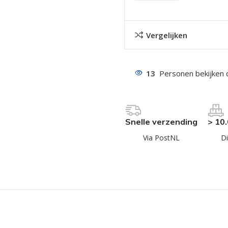
Vergelijken
13
Personen bekijken 
even geel verzinkt
 Trespa
Snelle verzending
> 10
even
Via PostNL
Di
even
en
even
n
n