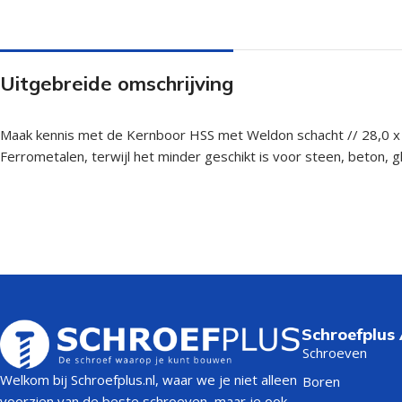
Uitgebreide omschrijving
Maak kennis met de Kernboor HSS met Weldon schacht // 28,0 x 1
Ferrometalen, terwijl het minder geschikt is voor steen, beton, g
Schroefplus
Schroeven
Welkom bij Schroefplus.nl, waar we je niet alleen
Boren
voorzien van de beste schroeven, maar je ook