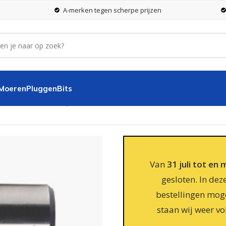
A-merken tegen scherpe prijzen
 Moeren
Pluggen
Bits
28,0 x 110 mm BC-QP
Van
31 juli tot en
gesloten. In dez
bestellingen moge
staan wij weer vo