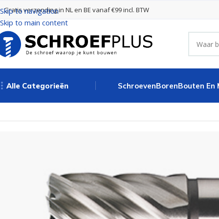
Gratis verzending in NL en BE vanaf €99 incl. BTW
Skip to navigation
Skip to main content
Alle Categorieën
Schroeven
Boren
Bouten En
Home
Boren
Kernboren
Kernboor HSS met Weldon schacht // 