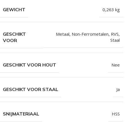
Isolatieschroeven
Zelfborende sc
GEWICHT
0,263 kg
RVS Schroeven
Dakpanplaatsch
Potdekselschroeven
Heco Topix sch
GESCHIKT
Metaal
,
Non-Ferrometalen
,
RVS
,
Bolkopschroeven
Betonschroeve
Staal
VOOR
Paalhouderschroeven
Vleugelteks sch
Afstandschroeven
Glaslatschroeve
GESCHIKT VOOR HOUT
Nee
Populaire merken
GESCHIKT VOOR STAAL
Ja
SNIJMATERIAAL
HSS