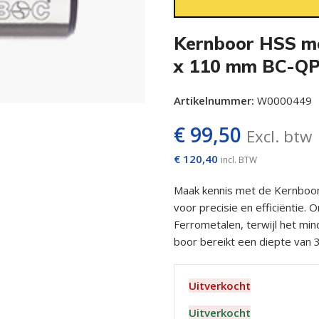
Kernboor HSS me
x 110 mm BC-Q
Artikelnummer:
W0000449
€
99,50
Excl. btw
€
120,40
incl. BTW
Maak kennis met de Kernboo
voor precisie en efficiëntie. 
Ferrometalen, terwijl het min
boor bereikt een diepte van 3
Uitverkocht
Uitverkocht