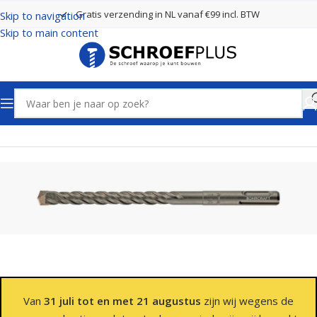
Gratis verzending in NL vanaf €99 incl. BTW
Skip to navigation
Skip to main content
Home
Boren
SDS Plus Boren 2 Snijders
Van
31 juli tot en met 21 augustus
zijn wij wegens de