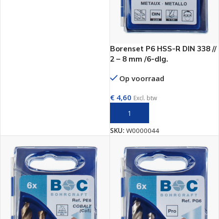
Borenset P6 HSS-R DIN 338 //
2 – 8 mm /6-dlg.
Op voorraad
€
4,60
Excl. btw
TOEVOEGEN AAN WINKELWAGEN
SKU:
W0000044