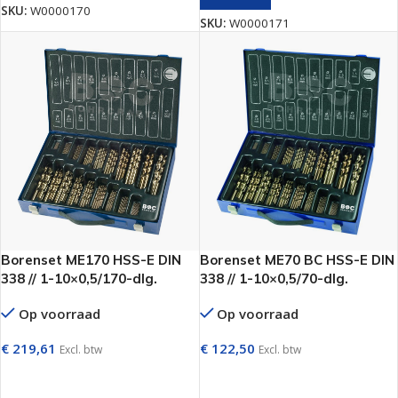
SKU:
W0000170
SKU:
W0000171
Borenset ME170 HSS-E DIN
Borenset ME70 BC HSS-E DIN
338 // 1-10×0,5/170-dlg.
338 // 1-10×0,5/70-dlg.
Op voorraad
Op voorraad
€
219,61
€
122,50
Excl. btw
Excl. btw
TOEVOEGEN AAN WINKELWAGEN
TOEVOEGEN AAN WINKELWAGEN