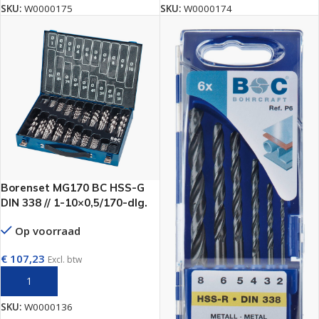
SKU:
W0000175
SKU:
W0000174
Borenset MG170 BC HSS-G
DIN 338 // 1-10×0,5/170-dlg.
Op voorraad
€
107,23
Excl. btw
TOEVOEGEN AAN WINKELWAGEN
SKU:
W0000136