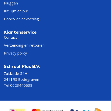
Pluggen
TYPE
Kit, lijm en pur
BESTE KEUZE VOOR
BORENSET
Poort- en hekbeslag
Voordelig, robuust en geschikt voor
HSS-R
Klantenservice
algemeen gebruik in staal, kunststof en
borenset
Contact
non-ferrometalen
Verzending en retouren
HSS-G
Geslepen boren voor nauwkeuriger
Privacy policy
borenset
boorwerk in staal, aluminium en kunststof
Schroef Plus B.V.
HSS-E
Professioneel gebruik in RVS, harder
Zuidzijde 54H
cobalt
staal en intensieve metaalbewerking
2411RS Bodegraven
borenset
Tel 0623440638
6-delige
Compacte set voor de meest gebruikte
borenset
maten