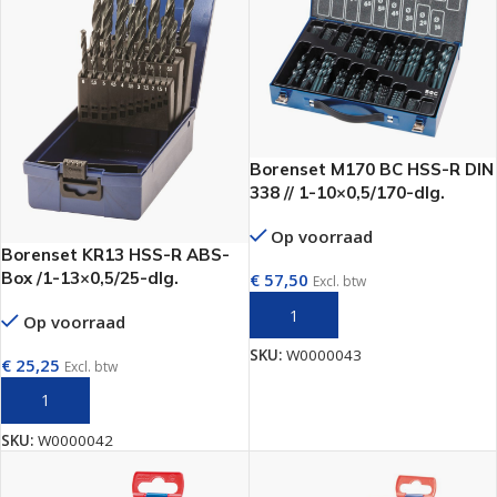
Borenset M170 BC HSS-R DIN
338 // 1-10×0,5/170-dlg.
Op voorraad
Borenset KR13 HSS-R ABS-
Box /1-13×0,5/25-dlg.
€
57,50
Excl. btw
TOEVOEGEN AAN WINKELWAGEN
Op voorraad
SKU:
W0000043
€
25,25
Excl. btw
TOEVOEGEN AAN WINKELWAGEN
SKU:
W0000042