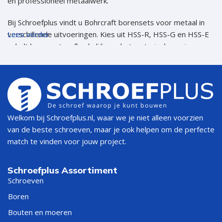
en professioneel metaalwerk.
Bij Schroefplus vindt u Bohrcraft borensets voor metaal in
verschillende uitvoeringen. Kies uit HSS-R, HSS-G en HSS-E
Lees verder
cobalt borensets, afhankelijk van het materiaal waarin u
boort en hoe intensief u de set gebruikt. De sets zijn
geschikt voor staal, kunststof en non-ferrometalen. De HSS-
E cobalt borensets zijn daarnaast geschikt voor RVS en
zwaardere toepassingen.
Welke borenset heb ik nodig?
Welkom bij Schroefplus.nl, waar we je niet alleen voorzien
van de beste schroeven, maar je ook helpen om de perfecte
match te vinden voor jouw project.
De juiste borenset hangt af van uw toepassing. Boort u af
en toe in metaal of kunststof? Dan is een HSS-R borenset
vaak voldoende. Wilt u nauwkeuriger en netter boren in staal
Schroefplus Assortiment
of aluminium? Dan is een HSS-G borenset een betere keuze.
Schroeven
Werkt u regelmatig in RVS, hardere staalsoorten of bij
Boren
hogere temperaturen? Kies dan voor een HSS-E cobalt
Bouten en moeren
borenset.