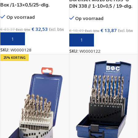
Box /1-13×0,5/25-dlg.
DIN 338 // 1-10×0,5 / 19-dlg.
Op voorraad
Op voorraad
€
32,53
€
43,37
Excl. btw
€
13,87
Excl. btw
€
18,49
Excl. btw
Excl. btw
TOEVOEGEN AAN WINKELWAGEN
TOEVOEGEN AAN WINKELWAGEN
SKU:
W0000128
SKU:
W0000122
25% KORTING