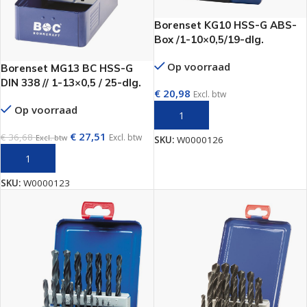
Borenset KG10 HSS-G ABS-
Box /1-10×0,5/19-dlg.
Op voorraad
Borenset MG13 BC HSS-G
DIN 338 // 1-13×0,5 / 25-dlg.
€
20,98
Excl. btw
Op voorraad
TOEVOEGEN AAN WINKELWAGEN
€
27,51
€
36,68
Excl. btw
Excl. btw
SKU:
W0000126
TOEVOEGEN AAN WINKELWAGEN
SKU:
W0000123