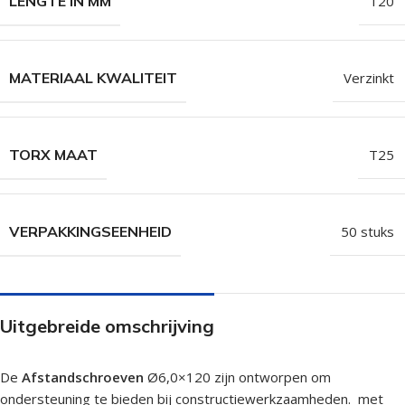
LENGTE IN MM
120
MATERIAAL KWALITEIT
Verzinkt
TORX MAAT
T25
VERPAKKINGSEENHEID
50 stuks
Uitgebreide omschrijving
De
Afstandschroeven
Ø6,0×120 zijn ontworpen om
ondersteuning te bieden bij constructiewerkzaamheden. met