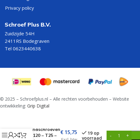
Privacy policy
Schroef Plus B.V.
Zuidzijde 54H
2411RS Bodegraven
Tel 0623440638
© 2025 – Schroefplus.nl – Alle rechten voorbehouden – Website
ontwikkeling:
Grip Digital
Afstandschroeven
€
15,75
19 op
Ø6,0×120 – T25 –
voorraad
Excl. btw