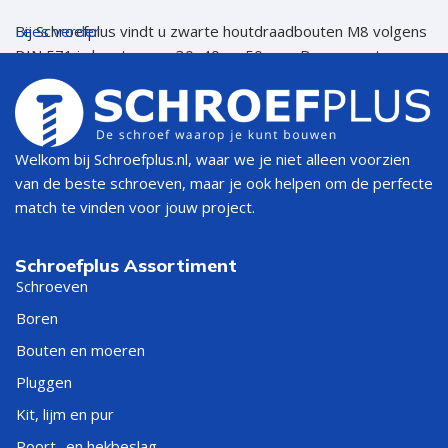
Bij Schroefplus vindt u zwarte houtdraadbouten M8 volgens
Lees verder
DIN 571 in lengtes van 30, 40 en 50 mm. Deze zwarte
uitvoering is vooral handig wanneer de kop zichtbaar blijft en
mooi moet aansluiten bij zwart beslag, zwarte hengen,
poorten, meubels of andere zichtbare montage.
Welkom bij Schroefplus.nl, waar we je niet alleen voorzien
Snel de juiste zwarte
van de beste schroeven, maar je ook helpen om de perfecte
houtdraadbout kiezen
match te vinden voor jouw project.
Schroefplus Assortiment
TOEPASSING
ADVIES
Schroeven
Boren
Kort beslag of dunner
Houtdraadbout M8x30 zwart
hout
Bouten en moeren
Pluggen
Algemeen zwart
Kit, lijm en pur
beslag of middelzware
Houtdraadbout M8x40 zwart
montage
Poort- en hekbeslag