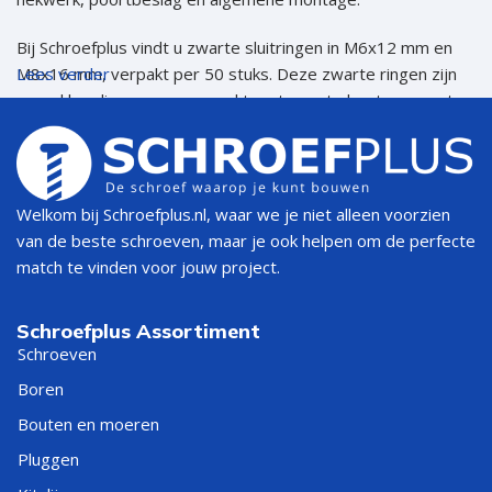
Bij Schroefplus vindt u zwarte sluitringen in M6x12 mm en
M8x16 mm, verpakt per 50 stuks. Deze zwarte ringen zijn
Lees verder
vooral handig wanneer u werkt met zwarte bouten, zwarte
moeren, zwart poortbeslag, zwarte meubels of ander
zichtwerk waarbij de afwerking netjes moet aansluiten.
Snel de juiste zwarte sluitring
Welkom bij Schroefplus.nl, waar we je niet alleen voorzien
kiezen
van de beste schroeven, maar je ook helpen om de perfecte
match te vinden voor jouw project.
ADVIES
BOUTMAAT
AFMETING
VERPAKKIN
Schroefplus Assortiment
SLUITRING
Schroeven
Boren
Sluitring M6
M6 bout
M6x12 mm
50 stuks
zwart
Bouten en moeren
Pluggen
Sluitring M8
M8 bout
M8x16 mm
50 stuks