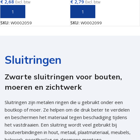
€
2,68
€
2,79
Excl. btw
Excl. btw
TOEVOEGEN AAN WINKELWAGEN
TOEVOEGEN AAN WINKELWAGEN
SKU:
W0002059
SKU:
W0002099
Sluitringen
Zwarte sluitringen voor bouten,
moeren en zichtwerk
Sluitringen zijn metalen ringen die u gebruikt onder een
boutkop of moer. Ze helpen om de druk beter te verdelen
en beschermen het materiaal tegen beschadiging tijdens
het vastdraaien. Een sluitring wordt veel gebruikt bij
boutverbindingen in hout, metaal, plaatmateriaal, meubels,
hekwerk, poortbeslag en algemene montage.