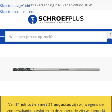
Gratis verzending in NL vanaf €99 incl. BTW
Skip to navigation
Skip to main content
Home
Boren
Bekistingsboren
Van
31 juli tot en met 21 augustus
zijn wij wegens de
zomervakantie gesloten. In deze periode zijn wij beperkt