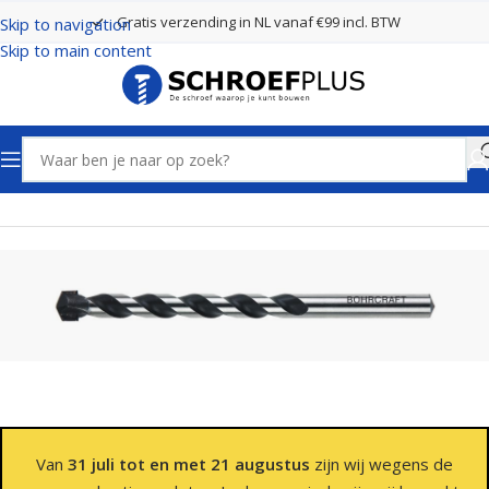
Gratis verzending in NL vanaf €99 incl. BTW
Skip to navigation
Skip to main content
Home
Boren
Betonboren
Van
31 juli tot en met 21 augustus
zijn wij wegens de