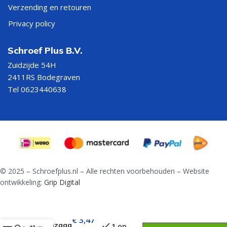
Verzending en retouren
Privacy policy
Schroef Plus B.V.
Zuidzijde 54H
2411RS Bodegraven
Tel 0623440638
© 2025 – Schroefplus.nl – Alle rechten voorbehouden – Website
ontwikkeling:
Grip Digital
Bi metaal
€
3,47
gatenzaag
1 op