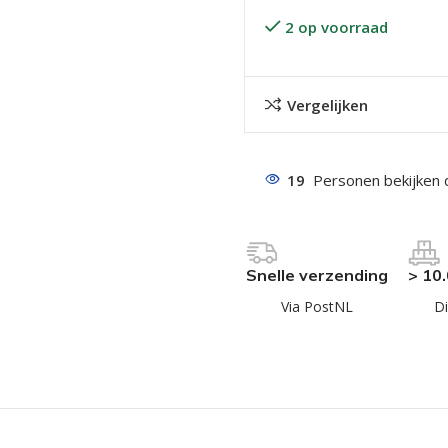
2 op voorraad
Vergelijken
19
Personen bekijken 
even geel verzinkt
 Trespa
even
Snelle verzending
> 10
even
Via PostNL
Di
en
even
n
n