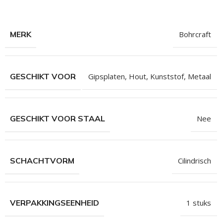
hroeven
roeven
MERK
Bohrcraft
roeven
n
GESCHIKT VOOR
Gipsplaten
,
Hout
,
Kunststof
,
Metaal
roeven
n
GESCHIKT VOOR STAAL
Nee
SCHACHTVORM
Cilindrisch
VERPAKKINGSEENHEID
1 stuks