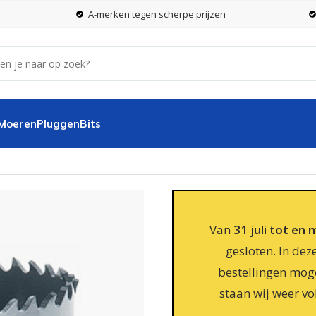
A-merken tegen scherpe prijzen
 Moeren
Pluggen
Bits
Van
31 juli tot en
gesloten. In dez
bestellingen moge
staan wij weer vo