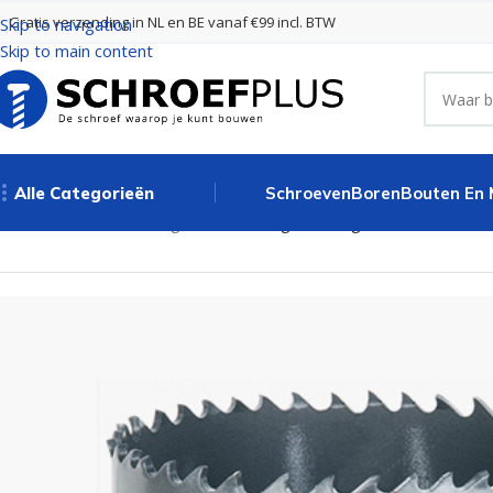
Gratis verzending in NL en BE vanaf €99 incl. BTW
Skip to navigation
Skip to main content
Alle Categorieën
Schroeven
Boren
Bouten En
Home
Boren
Gatenzagen
Bi metaal gatenzaag HSS 33,0 mm