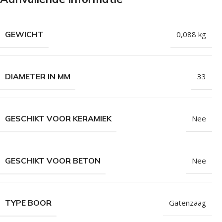
Isolatieschroeven
Zelfborende sc
RVS Schroeven
Dakpanplaatsch
GEWICHT
0,088 kg
Potdekselschroeven
Heco Topix sch
Bolkopschroeven
Betonschroeve
DIAMETER IN MM
33
Paalhouderschroeven
Vleugelteks sch
Afstandschroeven
Glaslatschroeve
GESCHIKT VOOR KERAMIEK
Nee
Populaire merken
GESCHIKT VOOR BETON
Nee
TYPE BOOR
Gatenzaag