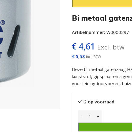
Bi metaal gate
Artikelnummer:
W0000297
€
4,61
Excl. btw
€
5,58
incl. BTW
Deze bi-metaal gatenzaag HSS
kunststof, gipsplaat en alge
voor leidingdoorvoeren, buiz
2 op voorraad