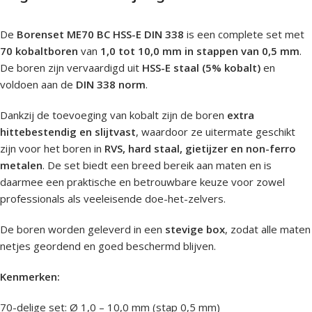
De
Borenset ME70 BC HSS-E DIN 338
is een complete set met
70 kobaltboren
van
1,0 tot 10,0 mm in stappen van 0,5 mm
.
De boren zijn vervaardigd uit
HSS-E staal (5% kobalt)
en
voldoen aan de
DIN 338 norm
.
Dankzij de toevoeging van kobalt zijn de boren
extra
hittebestendig en slijtvast
, waardoor ze uitermate geschikt
zijn voor het boren in
RVS, hard staal, gietijzer en non-ferro
metalen
. De set biedt een breed bereik aan maten en is
daarmee een praktische en betrouwbare keuze voor zowel
professionals als veeleisende doe-het-zelvers.
De boren worden geleverd in een
stevige box
, zodat alle maten
netjes geordend en goed beschermd blijven.
Kenmerken:
70-delige set: Ø 1,0 – 10,0 mm (stap 0,5 mm)