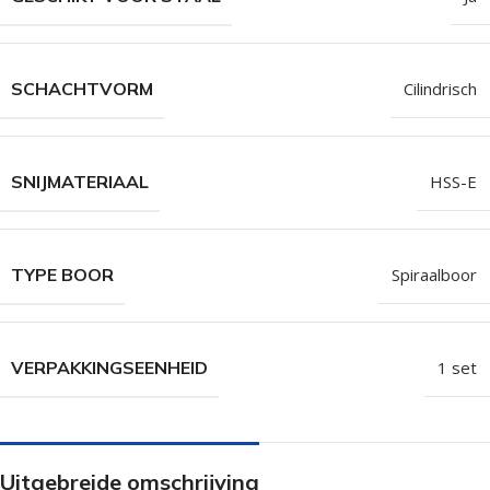
SCHACHTVORM
Cilindrisch
SNIJMATERIAAL
HSS-E
TYPE BOOR
Spiraalboor
VERPAKKINGSEENHEID
1 set
Uitgebreide omschrijving