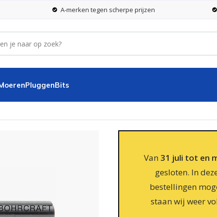
A-merken tegen scherpe prijzen
 Moeren
Pluggen
Bits
m
Van
31 juli tot en
gesloten. In dez
bestellingen moge
staan wij weer vo