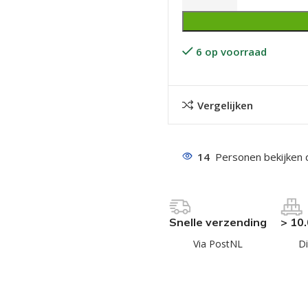
6 op voorraad
Vergelijken
even geel verzinkt
 Trespa
14
Personen bekijken 
even
even
Snelle verzending
> 10
en
Via PostNL
Di
even
n
n