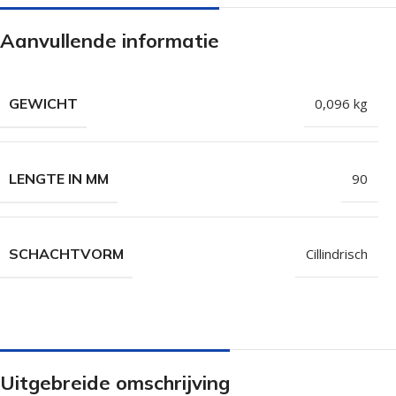
Isolatieschroeven
Zelfborende sc
Aanvullende informatie
RVS Schroeven
Dakpanplaatsch
Potdekselschroeven
Heco Topix sch
GEWICHT
0,096 kg
Bolkopschroeven
Betonschroeve
Paalhouderschroeven
Vleugelteks sch
Afstandschroeven
Glaslatschroeve
LENGTE IN MM
90
Populaire merken
SCHACHTVORM
Cillindrisch
Uitgebreide omschrijving