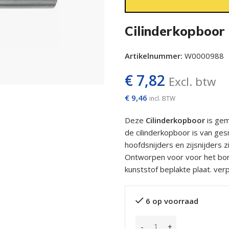
Cilinderkopboor
Artikelnummer:
W0000988
€
7,82
Excl. btw
€
9,46
incl. BTW
Deze
Cilinderkopboor
is gem
de cilinderkopboor is van ge
hoofdsnijders en zijsnijders z
Ontworpen voor voor het bore
kunststof beplakte plaat. ver
6 op voorraad