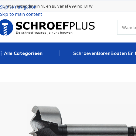
Gratis verzending in NL en BE vanaf €99 incl. BTW
Skip to navigation
Skip to main content
Alle Categorieën
Schroeven
Boren
Bouten En
Home
Boren
Cilinderkopboren
Cilinderkopboor HM 30,0 x 90 m