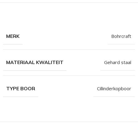
hroeven
roeven
roeven
MERK
Bohrcraft
n
roeven
n
MATERIAAL KWALITEIT
Gehard staal
TYPE BOOR
Cillinderkopboor