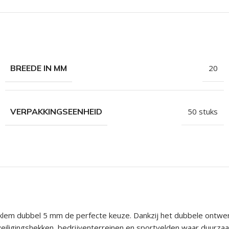
hroeven
roeven
roeven
n
BREEDE IN MM
20
roeven
n
VERPAKKINGSEENHEID
50 stuks
em dubbel 5 mm de perfecte keuze. Dankzij het dubbele ontwerp 
iligingshekken, bedrijventerreinen en sportvelden waar duurzaam