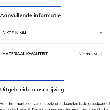
Isolatieschroeven
Zelfborende sc
RVS Schroeven
Dakpanplaatsch
Aanvullende informatie
Potdekselschroeven
Heco Topix sch
Bolkopschroeven
Betonschroeve
DIKTE IN MM
5
Paalhouderschroeven
Vleugelteks sch
Afstandschroeven
Glaslatschroeve
MATERIAAL KWALITEIT
Verzinkt staal
Populaire merken
Uitgebreide omschrijving
Voor het monteren van dubbele draadpanelen is de draadpaneelkl
extra sterk wordt. Deze klemmen worden veel toegepast bij beve