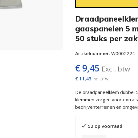
Draadpaneelkle
gaaspanelen 5 m
50 stuks per zak
Artikelnummer:
W0002224
€
9,45
Excl. btw
€
11,43
incl. BTW
De draadpaneelklem dubbel 5
klemmen zorgen voor extra ste
bedrijventerreinen en omgevin
52 op voorraad