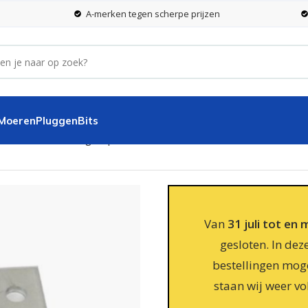
A-merken tegen scherpe prijzen
 Moeren
Pluggen
Bits
lem voor dubbele gaaspanelen 5 mm – 20×50 mm verzinkt – 50 s
Van
31 juli tot en
gesloten. In dez
bestellingen moge
staan wij weer vo