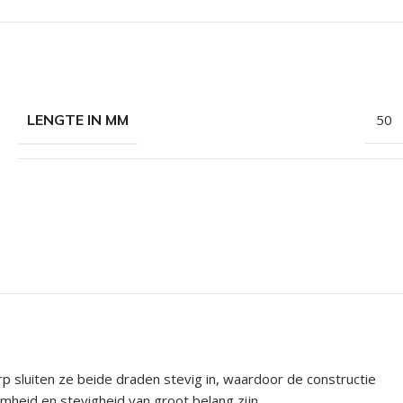
LENGTE IN MM
50
sluiten ze beide draden stevig in, waardoor de constructie
heid en stevigheid van groot belang zijn.