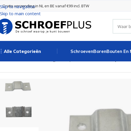
Gratis verzending in NL en BE vanaf €99 incl. BTW
Skip to navigation
Skip to main content
Alle Categorieën
Schroeven
Boren
Bouten En
Home
Poort- en hekbeslag
Draadpaneelklemmen
Draadpaneelk