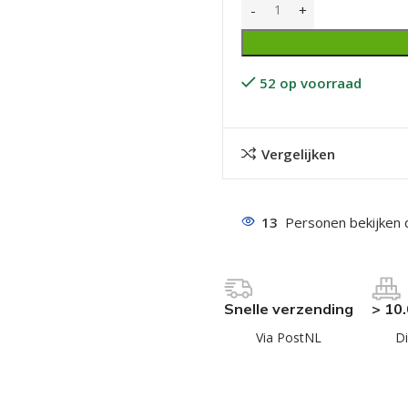
52 op voorraad
Vergelijken
even geel verzinkt
 Trespa
13
Personen bekijken 
even
even
en
Snelle verzending
> 10
even
Via PostNL
Di
n
n