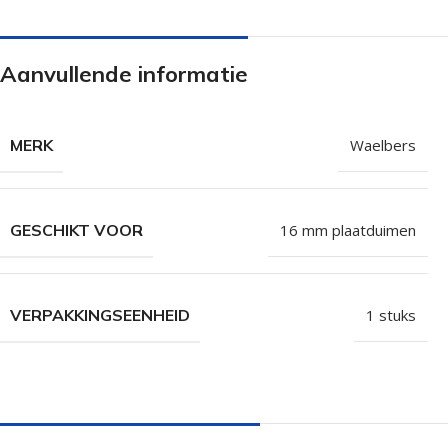
Isolatieschroeven
Zelfborende sc
RVS Schroeven
Dakpanplaatsch
Aanvullende informatie
Potdekselschroeven
Heco Topix sch
Bolkopschroeven
Betonschroeve
MERK
Waelbers
Paalhouderschroeven
Vleugelteks sch
Afstandschroeven
Glaslatschroeve
GESCHIKT VOOR
16 mm plaatduimen
Populaire merken
VERPAKKINGSEENHEID
1 stuks