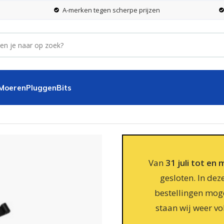
A-merken tegen scherpe prijzen
 Moeren
Pluggen
Bits
16 x 400 mm met verzet zwart
Van
31 juli tot en
gesloten. In dez
bestellingen moge
staan wij weer vo