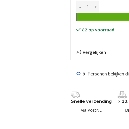
82 op voorraad
Vergelijken
even geel verzinkt
 Trespa
9
Personen bekijken d
even
even
en
Snelle verzending
> 10
even
Via PostNL
Di
n
n