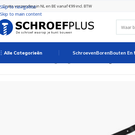
Gratis verzending in NL en BE vanaf €99 incl. BTW
Skip to navigation
Skip to main content
Alle Categorieën
Schroeven
Boren
Bouten En
Home
Poort- en hekbeslag
Hengen Zwart
Duimheng Rustica Ø