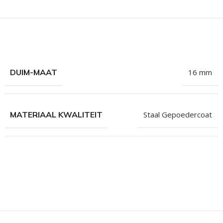
hroeven
roeven
roeven
n
DUIM-MAAT
16 mm
roeven
n
MATERIAAL KWALITEIT
Staal Gepoedercoat