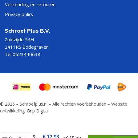
Verzending en retouren
Privacy policy
Schroef Plus B.V.
Zuidzijde 54H
2411RS Bodegraven
Tel 0623440638
© 2025 – Schroefplus.nl – Alle rechten voorbehouden – Website
ontwikkeling:
Grip Digital
Fischer
Nagelplug
N 8 x
€
12,93
80/40 S
10 op