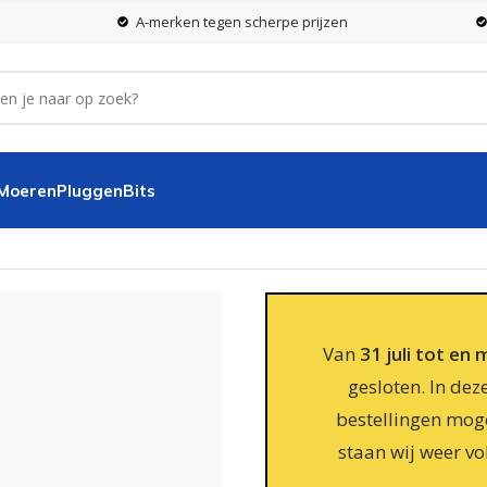
A-merken tegen scherpe prijzen
 Moeren
Pluggen
Bits
m schoot 8mm Geel
Van
31 juli tot en
gesloten. In dez
bestellingen moge
staan wij weer vo