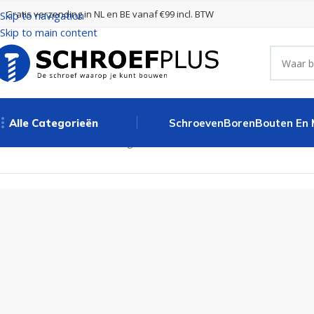
Gratis verzending in NL en BE vanaf €99 incl. BTW
Skip to navigation
Skip to main content
Alle Categorieën
Schroeven
Boren
Bouten En
Home
Poort- en hekbeslag
Grendels
Grendel vierkant 40x40m