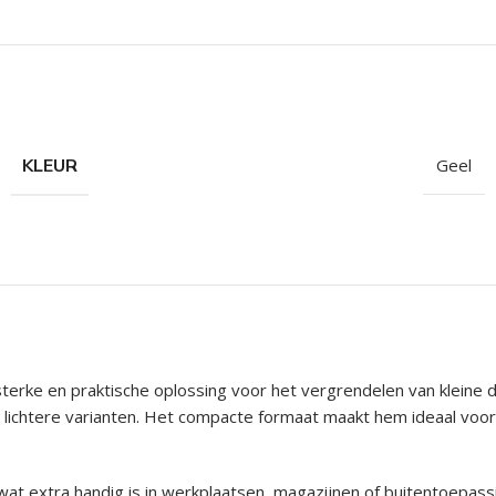
hroeven
roeven
roeven
n
KLEUR
Geel
roeven
n
sterke en praktische oplossing voor het vergrendelen van kleine d
van lichtere varianten. Het compacte formaat maakt hem ideaal voo
t extra handig is in werkplaatsen, magazijnen of buitentoepassin