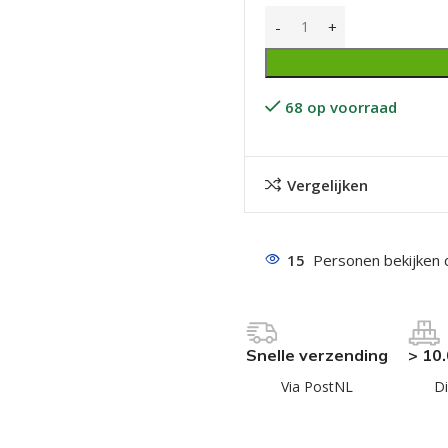
68 op voorraad
Vergelijken
even geel verzinkt
 Trespa
even
15
Personen bekijken 
even
en
Snelle verzending
> 10
even
Via PostNL
Di
n
n