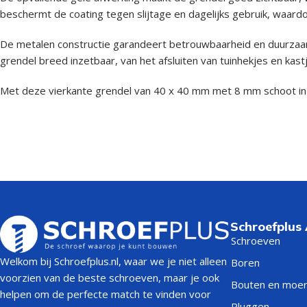
beschermt de coating tegen slijtage en dagelijks gebruik, waardo
De metalen constructie garandeert betrouwbaarheid en duurzaam
grendel breed inzetbaar, van het afsluiten van tuinhekjes en kastj
Met deze vierkante grendel van 40 x 40 mm met 8 mm schoot in g
Schroefplus
Schroeven
Welkom bij Schroefplus.nl, waar we je niet alleen
Boren
voorzien van de beste schroeven, maar je ook
Bouten en moe
helpen om de perfecte match te vinden voor
Pluggen