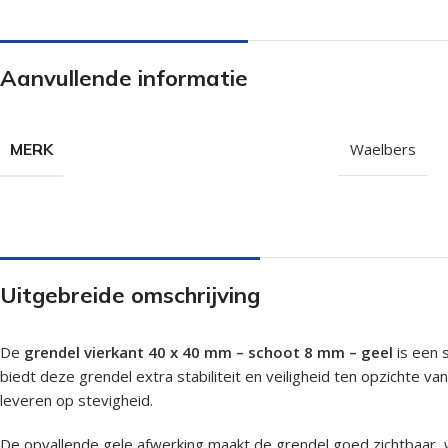
Isolatieschroeven
Zelfborende sc
RVS Schroeven
Dakpanplaatsch
Aanvullende informatie
Potdekselschroeven
Heco Topix sch
Bolkopschroeven
Betonschroeve
MERK
Waelbers
Paalhouderschroeven
Vleugelteks sch
Afstandschroeven
Glaslatschroeve
Populaire merken
Uitgebreide omschrijving
De
grendel vierkant 40 x 40 mm – schoot 8 mm – geel
is een 
biedt deze grendel extra stabiliteit en veiligheid ten opzichte 
leveren op stevigheid.
De opvallende gele afwerking maakt de grendel goed zichtbaar, wa