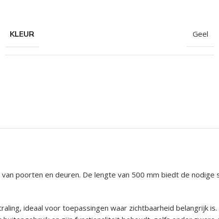
hroeven
roeven
KLEUR
Geel
roeven
n
roeven
n
ten van poorten en deuren. De lengte van 500 mm biedt de nodige s
raling, ideaal voor toepassingen waar zichtbaarheid belangrijk i