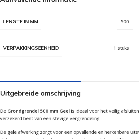
Isolatieschroeven
Zelfborende sc
RVS Schroeven
Dakpanplaatsch
LENGTE IN MM
500
Potdekselschroeven
Heco Topix sch
Bolkopschroeven
Betonschroeve
VERPAKKINGSEENHEID
1 stuks
Paalhouderschroeven
Vleugelteks sch
Afstandschroeven
Glaslatschroeve
Populaire merken
Uitgebreide omschrijving
De
Grondgrendel 500 mm Geel
is ideaal voor het veilig afslui
verzekerd bent van een stevige vergrendeling.
De gele afwerking zorgt voor een opvallende en herkenbare uitst