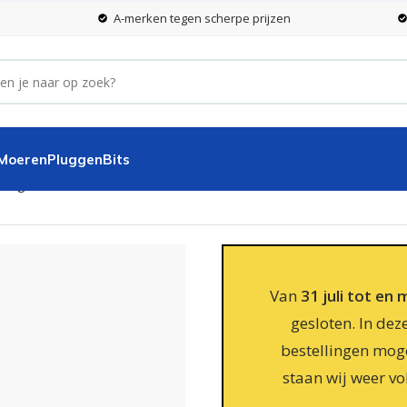
A-merken tegen scherpe prijzen
 Moeren
Pluggen
Bits
mm geel
Van
31 juli tot en
gesloten. In dez
bestellingen moge
staan wij weer vo