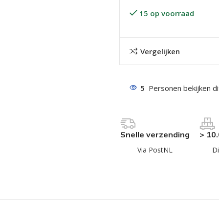
15 op voorraad
Vergelijken
5
Personen bekijken d
even geel verzinkt
 Trespa
even
Snelle verzending
> 10
even
Via PostNL
Di
en
even
n
n