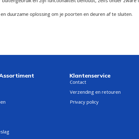
 buitengebruik en zijn functionaliteit behoudt, zelfs onder zwar
n duurzame oplossing om je poorten en deuren af te sluiten.
 Assortiment
Klantenservice
Contact
Verzending en retouren
ren
Privacy policy
eslag