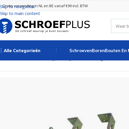
Gratis verzending in NL en BE vanaf €99 incl. BTW
Skip to navigation
Skip to main content
Alle Categorieën
Schroeven
Boren
Bouten En
Home
Poort- en hekbeslag
Grondgrendels
Grondgrendel 500 