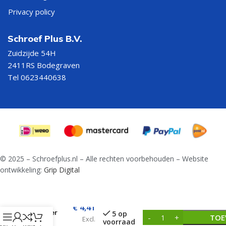
Privacy policy
Schroef Plus B.V.
Zuidzijde 54H
2411RS Bodegraven
Tel 0623440638
© 2025 – Schroefplus.nl – Alle rechten voorbehouden – Website
ontwikkeling:
Grip Digital
Hamerboor
SDS+ 2
€
4,41
Snijder
5 op
TOE
Excl.
voorraad
14,0 x