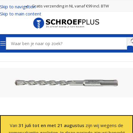
Gratis verzending in NL vanaf €99 incl. BTW
Skip to navigation
Skip to main content
Home
Boren
SDS Plus Boren 2 Snijders
Van
31 juli tot en met 21 augustus
zijn wij wegens de
zomervakantie gesloten. In deze periode zijn wij beperkt