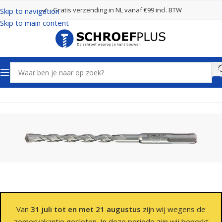
Gratis verzending in NL vanaf €99 incl. BTW
Skip to navigation
Skip to main content
Home
Boren
SDS Plus Boren 2 Snijders
Van
31 juli tot en met 21 augustus
zijn wij wegens de
zomervakantie gesloten. In deze periode zijn wij beperkt