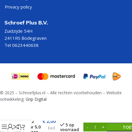
Privacy policy
Schroef Plus B.V.
Zuidzijde 54H
2411RS Bodegraven
Tel 0623440638
© 2025 – Schroefplus.nl – Alle rechten voorbehouden – Website
ontwikkeling:
Grip Digital
Hamerboor
€
2,00
SDS+ 2
5 op
TOE
Snijder 5,0
Excl.
voorraad