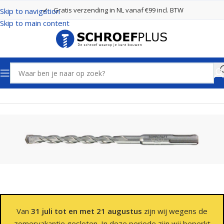
Gratis verzending in NL vanaf €99 incl. BTW
Skip to navigation
Skip to main content
Home
Boren
SDS Plus Boren 2 Snijders
Van
31 juli tot en met 21 augustus
zijn wij wegens de
zomervakantie gesloten. In deze periode zijn wij beperkt