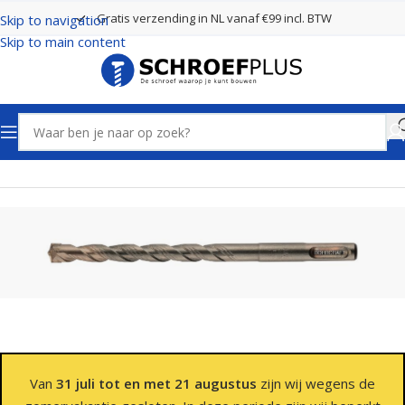
Gratis verzending in NL vanaf €99 incl. BTW
Skip to navigation
Skip to main content
Home
Boren
SDS plus boren 4 Snijders
Van
31 juli tot en met 21 augustus
zijn wij wegens de