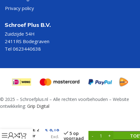
Privacy policy
Schroef Plus B.V.
Zuidzijde 54H
2411RS Bodegraven
Tel 0623440638
© 2025 – Schroefplus.nl – Alle rechten voorbehouden – Website
ontwikkeling:
Grip Digital
Hamerboor
SDS+ X-
€
8,18
TREME 2
5 op
TOE
Snijder
Excl.
voorraad