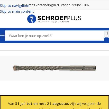
Gratis verzending in NL vanaf €99 incl. BTW
Skip to navigation
Skip to main content
Home
Boren
SDS Plus Boren 2 Snijders
Van
31 juli tot en met 21 augustus
zijn wij wegens de