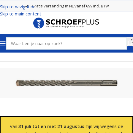
Gratis verzending in NL vanaf €99 incl. BTW
Skip to navigation
Skip to main content
Home
Boren
SDS Plus Boren 2 Snijders
Van
31 juli tot en met 21 augustus
zijn wij wegens de