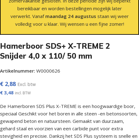
zomervakantie gesloten. In deze periode zijn wij beperkt
bereikbaar en worden bestellingen mogelijk later
verwerkt. Vanaf
maandag 24 augustus
staan wij weer
volledig voor u klaar. Wij wensen u een fijne zomer!
Hamerboor SDS+ X-TREME 2
Snijder 4,0 x 110/ 50 mm
Artikelnummer:
W0000626
€
2,88
Excl. btw
€
3,48
incl. BTW
De Hamerboren SDS Plus X-TREME is een hoogwaardige boor,
speciaal Geschikt voor het boren in alle steen -en betonsoorten,
gewapend beton en natuursteen. Gemaakt van duurzaam,
gehard staal en voorzien van een carbide punt voor extra
stevigheid en precisie. Dankzij het SDS Plus systeem is snelle en