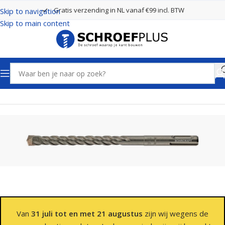
Gratis verzending in NL vanaf €99 incl. BTW
Skip to navigation
Skip to main content
Home
Boren
SDS Plus Boren 2 Snijders
Van
31 juli tot en met 21 augustus
zijn wij wegens de