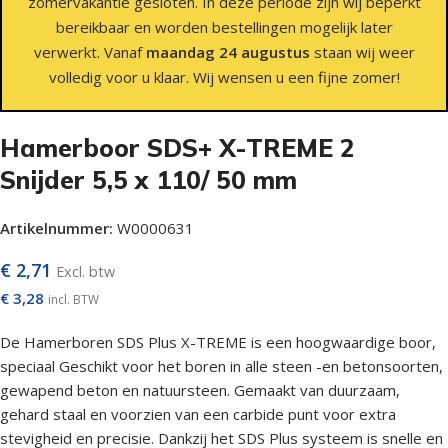
zomervakantie gesloten. In deze periode zijn wij beperkt
bereikbaar en worden bestellingen mogelijk later
verwerkt. Vanaf
maandag 24 augustus
staan wij weer
volledig voor u klaar. Wij wensen u een fijne zomer!
Hamerboor SDS+ X-TREME 2
Snijder 5,5 x 110/ 50 mm
Artikelnummer:
W0000631
€
2,71
Excl. btw
€
3,28
incl. BTW
De Hamerboren SDS Plus X-TREME is een hoogwaardige boor,
speciaal Geschikt voor het boren in alle steen -en betonsoorten,
gewapend beton en natuursteen. Gemaakt van duurzaam,
gehard staal en voorzien van een carbide punt voor extra
stevigheid en precisie. Dankzij het SDS Plus systeem is snelle en