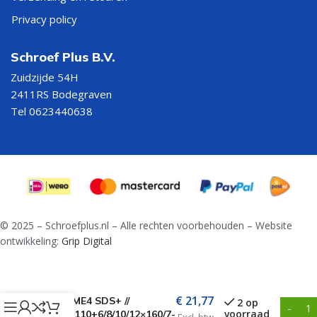
Privacy policy
Schroef Plus B.V.
Zuidzijde 54H
2411RS Bodegraven
Tel 0623440638
© 2025 – Schroefplus.nl – Alle rechten voorbehouden – Website
ontwikkeling:
Grip Digital
Hamerborenset HB7
€
21,77
XTREME4 SDS+ //
2 op
voorraad
5/6/8×110+6/8/10/12×160/7-
Excl. btw