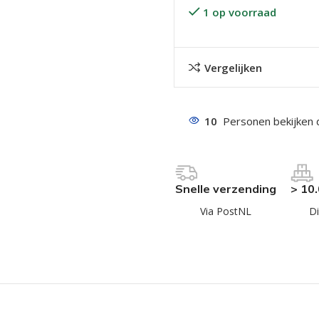
1 op voorraad
Vergelijken
10
Personen bekijken 
even geel verzinkt
 Trespa
even
Snelle verzending
> 10
even
Via PostNL
Di
en
even
n
n