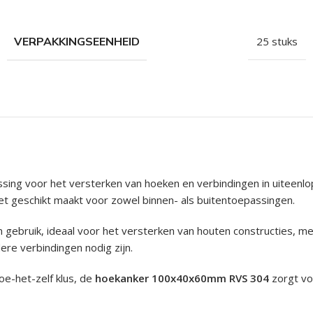
hroeven
roeven
VERPAKKINGSEENHEID
25 stuks
roeven
n
roeven
n
sing voor het versterken van hoeken en verbindingen in uiteen
het geschikt maakt voor zowel binnen- als buitentoepassingen.
 in gebruik, ideaal voor het versterken van houten constructies,
re verbindingen nodig zijn.
oe-het-zelf klus, de
hoekanker 100x40x60mm RVS 304
zorgt voo