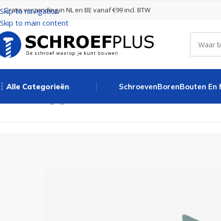
Gratis verzending in NL en BE vanaf €99 incl. BTW
Skip to navigation
Skip to main content
Alle Categorieën
Schroeven
Boren
Bouten En
Home
Bevestigingsmaterialen
Hoekankers
Hoekankers zonder r