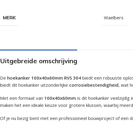
Isolatieschroeven
Zelfborende sc
RVS Schroeven
Dakpanplaatsch
MERK
Waelbers
Potdekselschroeven
Heco Topix sch
Bolkopschroeven
Betonschroeve
Paalhouderschroeven
Vleugelteks sch
Afstandschroeven
Glaslatschroeve
Uitgebreide omschrijving
Populaire merken
De
hoekanker 100x40x60mm RVS 304
biedt een robuuste oplos
biedt dit hoekanker uitzonderlijke
corrosiebestendigheid
, wat 
Met een formaat van
100x40x60mm
is dit hoekanker veelzijdig
maken het een ideale keuze voor grotere klussen, waarbij meerde
Of je nu bezig bent met een professioneel bouwproject of een d