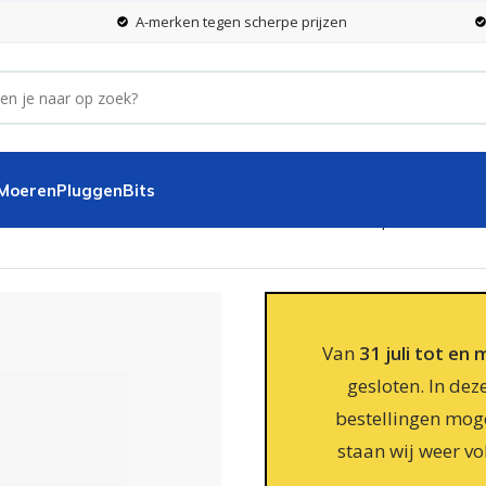
A-merken tegen scherpe prijzen
 Moeren
Pluggen
Bits
ail
Hoekanker 100X40X60mm RVS 304 – 25 stuks per doos
Van
31 juli tot en
gesloten. In dez
bestellingen moge
staan wij weer vo