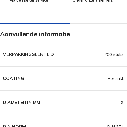
Via de klantenservice
Onder onze afnemers
Aanvullende informatie
VERPAKKINGSEENHEID
200 stuks
COATING
Verzinkt
DIAMETER IN MM
8
DIN NORM
DIN 571