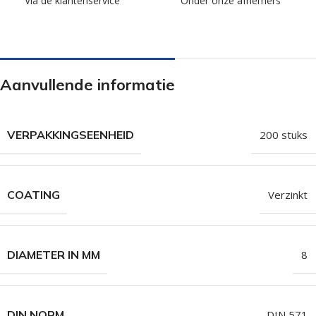
Via de klantenservice
Onder onze afnemers
Aanvullende informatie
VERPAKKINGSEENHEID
200 stuks
COATING
Verzinkt
DIAMETER IN MM
8
DIN NORM
DIN 571