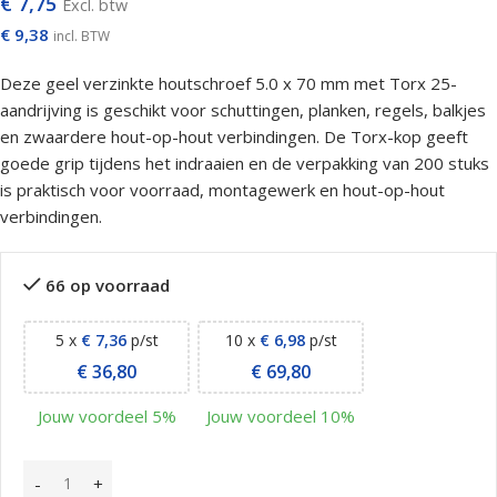
€
7,75
Excl. btw
€
9,38
incl. BTW
Deze geel verzinkte houtschroef 5.0 x 70 mm met Torx 25-
aandrijving is geschikt voor schuttingen, planken, regels, balkjes
en zwaardere hout-op-hout verbindingen. De Torx-kop geeft
goede grip tijdens het indraaien en de verpakking van 200 stuks
is praktisch voor voorraad, montagewerk en hout-op-hout
verbindingen.
66 op voorraad
5 x
€
7,36
p/st
10 x
€
6,98
p/st
€
36,80
€
69,80
Jouw voordeel 5%
Jouw voordeel 10%